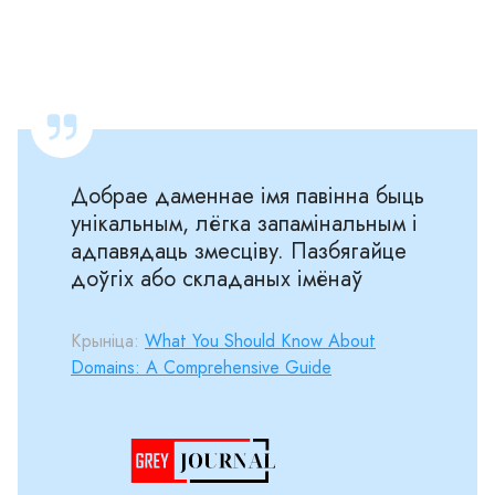
Добрае даменнае імя павінна быць
унікальным, лёгка запамінальным і
адпавядаць змесціву. Пазбягайце
доўгіх або складаных імёнаў
Крыніца:
What You Should Know About
Domains: A Comprehensive Guide