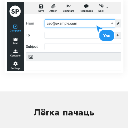
Лёгка пачаць