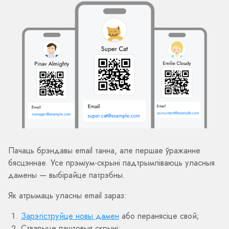
Пачаць брэндавы email танна, але першае ўражанне
бясцэннае. Усе прэміум-скрыні падтрымліваюць уласныя
дамены — выбірайце патрэбны.
Як атрымаць уласны email зараз:
Зарэгіструйце новы дамен
або перанясіце свой;
Стварыце паштовыя скрыні;