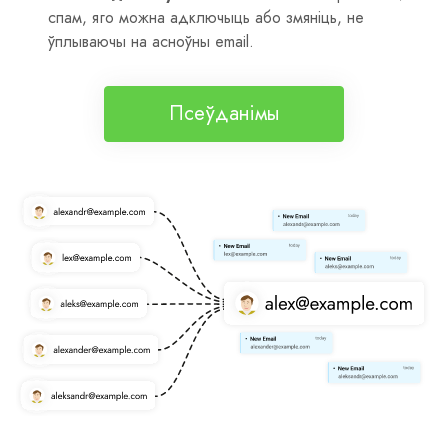
спам, яго можна адключыць або змяніць, не
ўплываючы на асноўны email.
Псеўданімы