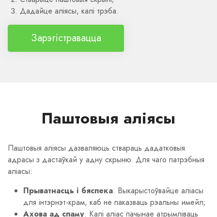
Дадайце аліясы, калі трэба.
Зарэгістравацца
Паштовыя аліясы
Паштовыя аліясы дазваляюць ствараць дадатковыя
адрасы з дастаўкай у адну скрыню. Для чаго патрэбныя
аліасы:
Прыватнасць і бяспека
. Выкарыстоўвайце аліасы
для інтэрнэт-крам, каб не паказваць рэальны имейл;
Ахова ад спаму
. Калі аліас пачынае атрымліваць