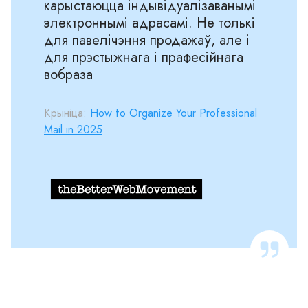
карыстаюцца індывідуалізаванымі
электроннымі адрасамі. Не толькі
для павелічэння продажаў, але і
для прэстыжнага і прафесійнага
вобраза
Крыніца:
How to Organize Your Professional
Mail in 2025