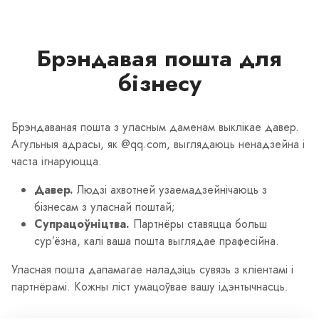
Брэндавая пошта для
бізнесу
Брэндаваная пошта з уласным даменам выклікае давер.
Агульныя адрасы, як @qq.com, выглядаюць ненадзейна і
часта ігнаруюцца.
Давер.
Людзі ахвотней узаемадзейнічаюць з
бізнесам з уласнай поштай;
Супрацоўніцтва.
Партнёры ставяцца больш
сур’ёзна, калі ваша пошта выглядае прафесійна.
Уласная пошта дапамагае наладзіць сувязь з кліентамі і
партнёрамі. Кожны ліст умацоўвае вашу ідэнтычнасць.