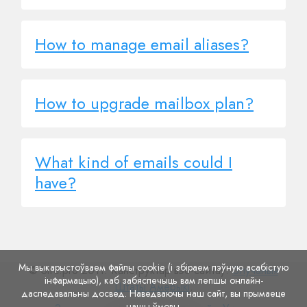
How to manage email aliases?
How to upgrade mailbox plan?
What kind of emails could I
have?
Мы выкарыстоўваем файлы cookie (і збіраем пэўную асабістую
© Site.pro 2011. Канструктар вэб-сайтаў.
Злучаныя
інфармацыю), каб забяспечыць вам лепшы онлайн-
Штаты Амерыкі
.
даследавальны досвед. Наведваючы наш сайт, вы прымаеце
нашы ўмовы
.