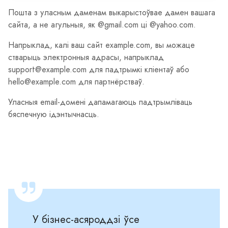
Пошта з уласным даменам выкарыстоўвае дамен вашага
сайта, а не агульныя, як @gmail.com ці @yahoo.com.
Напрыклад, калі ваш сайт example.com, вы можаце
стварыць электронныя адрасы, напрыклад
support@example.com для падтрымкі кліентаў або
hello@example.com для партнёрстваў.
Уласныя email‑домені дапамагаюць падтрымліваць
бяспечную ідэнтычнасць.
У бізнес-асяроддзі ўсе