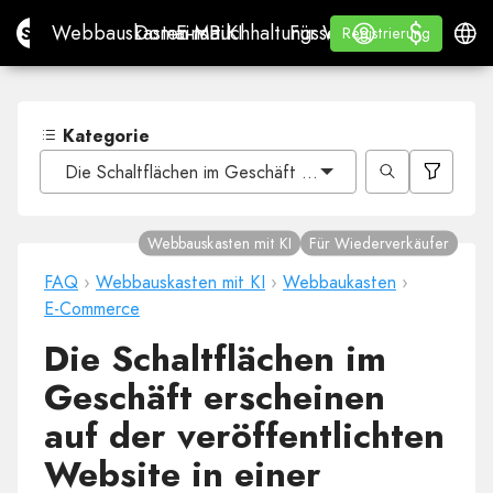
$
$
Site.pro
Webbauskasten mit KI
Domains
E-Mail
Buchhaltungssoftware
Für WiederverkäuferWh
Anmelden
Lernen
Deuts
Webbauskasten mit KI
Domains
E-Mail
Buchhaltungssoftware
Für Wiederverkäufer
Lernen
Registrierung
Registrierung
WHITE LABEL
Kategorie
Die Schaltflächen im Geschäft erscheinen auf der veröf
Webbauskasten mit KI
Für Wiederverkäufer
FAQ
›
Webbauskasten mit KI
›
Webbaukasten
›
E-Commerce
Die Schaltflächen im
Geschäft erscheinen
auf der veröffentlichten
Website in einer