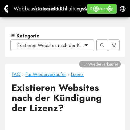
$
$
Site.pro
Webbauskasten mit KI
Domains
E-Mail
Buchhaltungssoftware
Für WiederverkäuferWh
Anmelden
Lernen
Deuts
Webbauskasten mit KI
Domains
E-Mail
Buchhaltungssoftware
Für Wiederverkäufer
Lernen
Registrierung
Registrierung
WHITE LABEL
Kategorie
Existieren Websites nach der Kündigung der Lizenz?
Für Wiederverkäufer
FAQ
›
Für Wiederverkäufer
›
Lizenz
Existieren Websites
nach der Kündigung
der Lizenz?