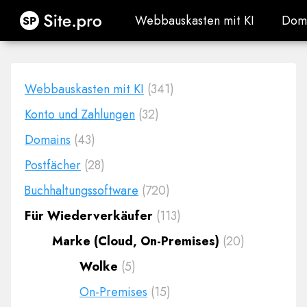
Site.pro
Webbauskasten mit KI
Dom
Webbauskasten mit KI
Dom
Webbauskasten mit KI
(341)
Konto und Zahlungen
(32)
Domains
(43)
Postfächer
(28)
Buchhaltungssoftware
(720)
Für Wiederverkäufer
(113)
Marke (Cloud, On-Premises)
(20)
Wolke
(5)
On-Premises
(15)