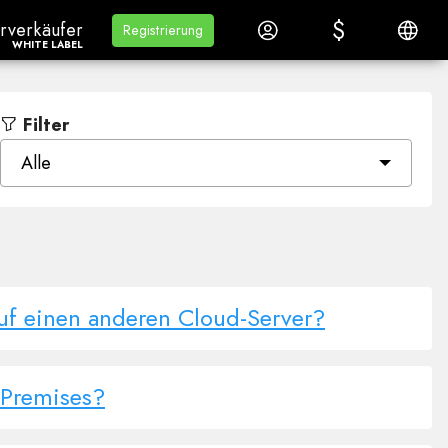
$
$
rverkäuferWhite Label
Lernen
Anmelden
Deutsc
rverkäufer
Lernen
Registrierung
Registrierung
WHITE LABEL
Filter
Alle
uf einen anderen Cloud-Server?
-Premises?