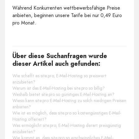
Während Konkurrenten wettbewerbsfähige Preise
anbieten, beginnen unsere Tarife bei nur 0,49 Euro
pro Monat.
Über diese Suchanfragen wurde
dieser Artikel auch gefunden:
Wie schafft es site.pro, E-Mail-Hosting so preiswert
anzubieten?
Warum ist das E-Mail-Hosting bei site.pro so billig?
Weshalb bietet site.pro so günstiges E-Mail-Hosting an?
Wieso kann site.pro E-Mail-Hosting zu solch niedrigen Preisen
anbieten?
Wie ist es möglich, dass site.pro so kostengünstiges E-Mail-
Hosting offeriert?
Was ermöglicht site.pro, E-Mail-Hosting derart preisgünstig
anzubieten?
Wie kommt es, dass site.pro so erschwingliches E-Mail-