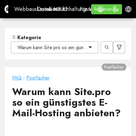
$
$
Site.pro
Webbauskasten mit KI
Domains
E-Mail
Buchhaltungssoftware
Für WiederverkäuferWh
Anmelden
Lernen
Deuts
Webbauskasten mit KI
Domains
E-Mail
Buchhaltungssoftware
Für Wiederverkäufer
Lernen
Registrierung
Registrierung
WHITE LABEL
Kategorie
Warum kann Site.pro so ein günstigstes E-Mail-Hosting 
Postfächer
FAQ
›
Postfächer
Warum kann Site.pro
so ein günstigstes E-
Mail-Hosting anbieten?