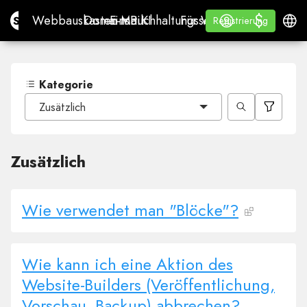
$
$
Site.pro
Webbauskasten mit KI
Domains
E-Mail
Buchhaltungssoftware
Für WiederverkäuferWh
Anmelden
Lernen
Deuts
Webbauskasten mit KI
Domains
E-Mail
Buchhaltungssoftware
Für Wiederverkäufer
Lernen
Registrierung
Registrierung
WHITE LABEL
Kategorie
Zusätzlich
Zusätzlich
Wie verwendet man "Blöcke"?
Wie kann ich eine Aktion des
Website-Builders (Veröffentlichung,
Vorschau, Backup) abbrechen?