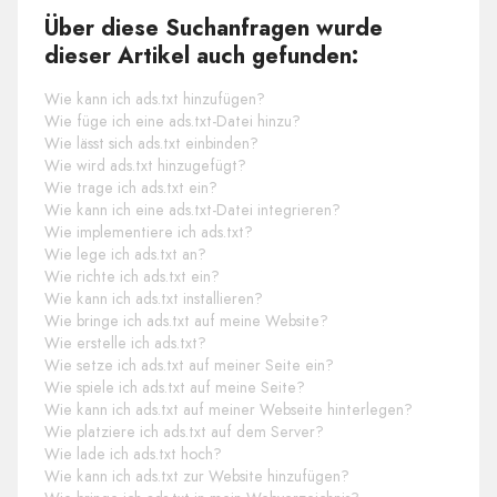
Über diese Suchanfragen wurde
dieser Artikel auch gefunden:
Wie kann ich ads.txt hinzufügen?
Wie füge ich eine ads.txt-Datei hinzu?
Wie lässt sich ads.txt einbinden?
Wie wird ads.txt hinzugefügt?
Wie trage ich ads.txt ein?
Wie kann ich eine ads.txt-Datei integrieren?
Wie implementiere ich ads.txt?
Wie lege ich ads.txt an?
Wie richte ich ads.txt ein?
Wie kann ich ads.txt installieren?
Wie bringe ich ads.txt auf meine Website?
Wie erstelle ich ads.txt?
Wie setze ich ads.txt auf meiner Seite ein?
Wie spiele ich ads.txt auf meine Seite?
Wie kann ich ads.txt auf meiner Webseite hinterlegen?
Wie platziere ich ads.txt auf dem Server?
Wie lade ich ads.txt hoch?
Wie kann ich ads.txt zur Website hinzufügen?