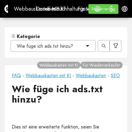
$
$
Site.pro
Webbauskasten mit KI
Domains
E-Mail
Buchhaltungssoftware
Für WiederverkäuferWh
Anmelden
Lernen
Deuts
Webbauskasten mit KI
Domains
E-Mail
Buchhaltungssoftware
Für Wiederverkäufer
Lernen
Registrierung
Registrierung
WHITE LABEL
Kategorie
Wie füge ich ads.txt hinzu?
Webbauskasten mit KI
Für Wiederverkäufer
FAQ
›
Webbauskasten mit KI
›
Webbaukasten
›
SEO
Wie füge ich ads.txt
hinzu?
Dies ist eine erweiterte Funktion, seien Sie