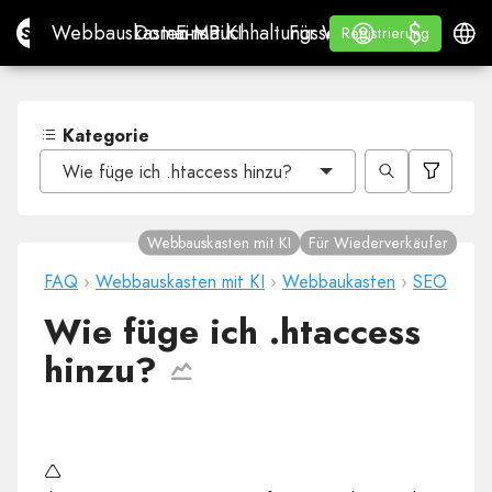
$
$
Site.pro
Webbauskasten mit KI
Domains
E-Mail
Buchhaltungssoftware
Für WiederverkäuferWh
Anmelden
Lernen
Deuts
Webbauskasten mit KI
Domains
E-Mail
Buchhaltungssoftware
Für Wiederverkäufer
Lernen
Registrierung
Registrierung
WHITE LABEL
Kategorie
Wie füge ich .htaccess hinzu?
Webbauskasten mit KI
Für Wiederverkäufer
FAQ
›
Webbauskasten mit KI
›
Webbaukasten
›
SEO
Wie füge ich .htaccess
hinzu?