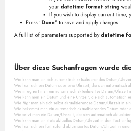
your
datetime format string
would
If you wish to display current time, 
Press "
Done
" to save and apply changes.
A full list of paramaters supported by
datetime fo
Über diese Suchanfragen wurde die
Wie kann man ein sich automatisch aktualisierendes Datum/Uhrzei
Wie lässt sich ein Datum oder eine Uhrzeit, die sich automatisch ak
Wie integriert man ein automatisch aktualisiertes Datum/Uhrzeit i
Wie kann man ein Datum und eine Uhrzeit, die sich automatisch e
Wie fügt man ein sich selbst aktualisierendes Datum/Uhrzeit in ei
Wie bekommt man ein automatisch aktualisierendes Datum oder ei
Wie setzt man ein Datum/Uhrzeit, das sich automatisch aktualisiert
Wie kann man ein stets aktuelles Datum/Uhrzeit in den Text einf
Wie lässt sich ein fortlaufend aktualisiertes Datum/Uhrzeit in ein