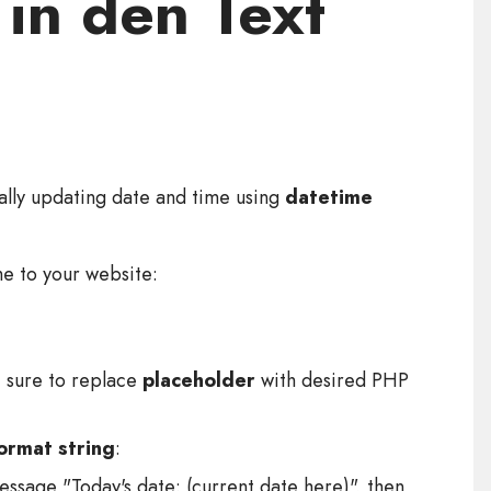
in den Text
cally updating date and time using
datetime
e to your website:
 sure to replace
placeholder
with desired PHP
ormat string
:
message "Today's date: (current date here)", then