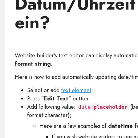
Datum/Uhrzeit 
ein?
Website builder's text editor can display automati
format string
.
Here is how to add automatically updating date/tim
Select or add
text element
;
Press "
Edit Text
" button;
Add following value:
(be
date:
placeholder
format character);
Here are a few examples of
datetime f
If you wish website visitors to see 