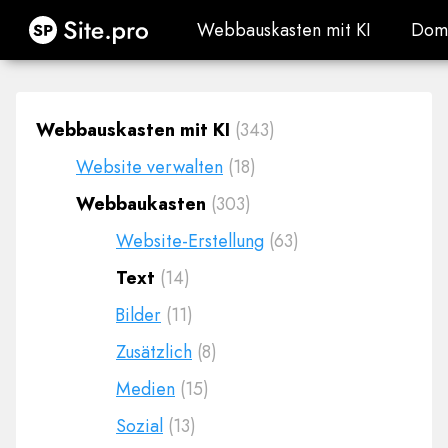
Site.pro
Webbauskasten mit KI
Dom
Webbauskasten mit KI
Dom
Webbauskasten mit KI
(343)
Website verwalten
(18)
Webbaukasten
(303)
Website-Erstellung
(63)
Text
(14)
Bilder
(11)
Zusätzlich
(8)
Medien
(15)
Sozial
(13)