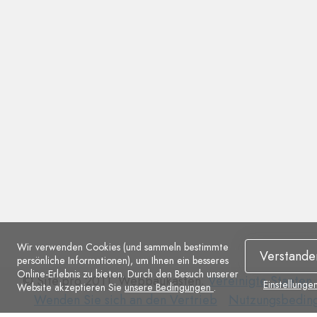
Wir verwenden Cookies (und sammeln bestimmte
Verstande
persönliche Informationen), um Ihnen ein besseres
Online-Erlebnis zu bieten. Durch den Besuch unserer
© Site.pro 2011. Webbaukasten.
Vereinigte Staaten
.
Einstellunge
Website akzeptieren Sie
unsere Bedingungen
.
Wenden
Nutzungsbedin
Wenden Sie sich an den Vertrieb
Nutzungsbedin