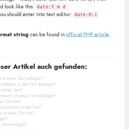
 look like this:
date:Y m d
you should enter into text editor:
date:H:i
rmat string
can be found in
official PHP article
.
ser Artikel auch gefunden:
t in einen Text einfügen?
tualisiert, in den Text einbauen?
n einen Text?
rneuern, in einen Text einfügen?
nen Text ein?
ne Uhrzeit in den Text?
, in einen Text ein?
ügen?
en Text einfügen?