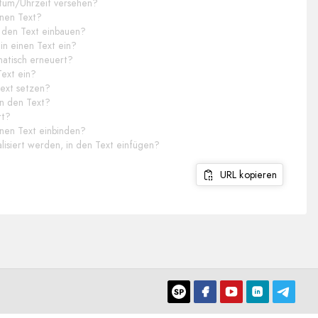
atum/Uhrzeit versehen?
inen Text?
n den Text einbauen?
 in einen Text ein?
matisch erneuert?
Text ein?
Text setzen?
in den Text?
rt?
einen Text einbinden?
isiert werden, in den Text einfügen?
URL kopieren