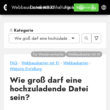
$
$
Site.pro
Webbauskasten mit KI
Domains
E-Mail
Buchhaltungssoftware
Für WiederverkäuferWh
Anmelden
Lernen
Deuts
Webbauskasten mit KI
Domains
E-Mail
Buchhaltungssoftware
Für Wiederverkäufer
Lernen
Registrierung
Registrierung
WHITE LABEL
Kategorie
Wie groß darf eine hochzuladende Datei sein?
Für Wiederverkäufer
Webbauskasten mit KI
FAQ
›
Webbauskasten mit KI
›
Webbaukasten
›
Website-Erstellung
Wie groß darf eine
hochzuladende Datei
sein?