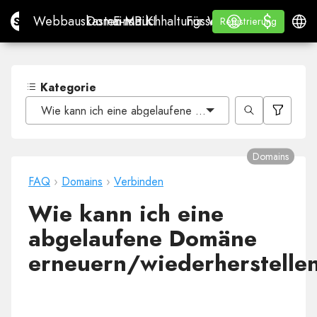
$
$
Site.pro
Webbauskasten mit KI
Domains
E-Mail
Buchhaltungssoftware
Für WiederverkäuferWh
Anmelden
Lernen
Deuts
Webbauskasten mit KI
Domains
E-Mail
Buchhaltungssoftware
Für Wiederverkäufer
Lernen
Registrierung
Registrierung
WHITE LABEL
Kategorie
Wie kann ich eine abgelaufene Domäne erneuern/wieder
Domains
FAQ
›
Domains
›
Verbinden
Wie kann ich eine
abgelaufene Domäne
erneuern/wiederherstelle