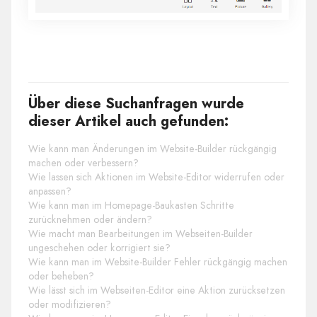
Über diese Suchanfragen wurde
dieser Artikel auch gefunden:
Wie kann man Änderungen im Website-Builder rückgängig
machen oder verbessern?
Wie lassen sich Aktionen im Website-Editor widerrufen oder
anpassen?
Wie kann man im Homepage-Baukasten Schritte
zurücknehmen oder ändern?
Wie macht man Bearbeitungen im Webseiten-Builder
ungeschehen oder korrigiert sie?
Wie kann man im Website-Builder Fehler rückgängig machen
oder beheben?
Wie lässt sich im Webseiten-Editor eine Aktion zurücksetzen
oder modifizieren?