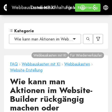
$
$
Site.pro
Webbauskasten mit KI
Domains
E-Mail
Buchhaltungssoftware
Für WiederverkäuferWh
Anmelden
Lernen
Deuts
Webbauskasten mit KI
Domains
E-Mail
Buchhaltungssoftware
Für Wiederverkäufer
Lernen
Registrierung
Registrierung
WHITE LABEL
Kategorie
Wie kann man Aktionen im Website-Builder rückgängig m
Webbauskasten mit KI
Für Wiederverkäufer
FAQ
›
Webbauskasten mit KI
›
Webbaukasten
›
Website-Erstellung
Wie kann man
Aktionen im Website-
Builder rückgängig
machen oder