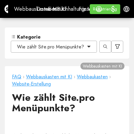
$
$
Site.pro
Webbauskasten mit KI
Domains
E-Mail
Buchhaltungssoftware
Für WiederverkäuferWh
Anmelden
Lernen
Deuts
Webbauskasten mit KI
Domains
E-Mail
Buchhaltungssoftware
Für Wiederverkäufer
Lernen
Registrierung
Registrierung
WHITE LABEL
Kategorie
Wie zählt Site.pro Menüpunkte?
Webbauskasten mit KI
FAQ
›
Webbauskasten mit KI
›
Webbaukasten
›
Website-Erstellung
Wie zählt Site.pro
Menüpunkte?