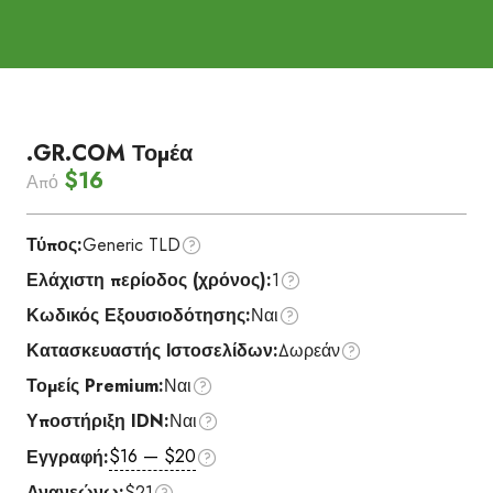
.GR.COM Τομέα
$16
Από
Τύπος:
Generic TLD
Ελάχιστη περίοδος (χρόνος):
1
Κωδικός Εξουσιοδότησης:
Ναι
Κατασκευαστής Ιστοσελίδων:
Δωρεάν
Τομείς Premium:
Ναι
Υποστήριξη IDN:
Ναι
$16 — $20
Εγγραφή:
Ανανεώνω:
$21