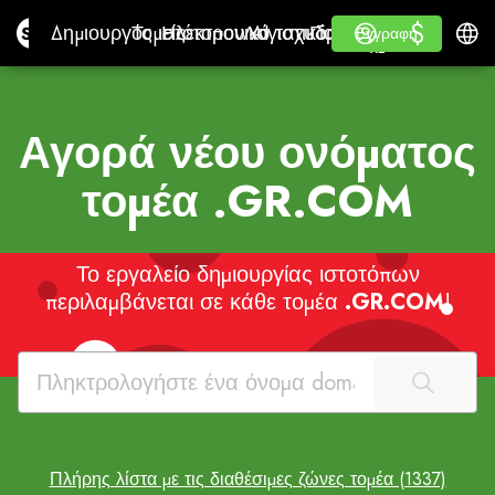
$
$
Site.pro
Δημιουργός ιστότοπου AI
Τομείς
Ηλεκτρονικό ταχυδρομείο
Λογιστικό λογισμικό
Για ΜεταπωλητέςΛευκ
Σύνδεση
Μαθαίνω
Ελλην
Δημιουργός ιστότοπου AI
Τομείς
Ηλεκτρονικό ταχυδρομείο
Λογιστικό λογισμικό
Για Μεταπωλητές
Μαθαίνω
Εγγραφή
Εγγραφή
ΛΕΥΚΉ ΕΤΙΚΈΤΑ
Αγορά νέου ονόματος
τομέα
.GR.COM
Το εργαλείο δημιουργίας ιστοτόπων
περιλαμβάνεται σε κάθε τομέα
.GR.COM
!
Πλήρης λίστα με τις διαθέσιμες ζώνες τομέα (1337)