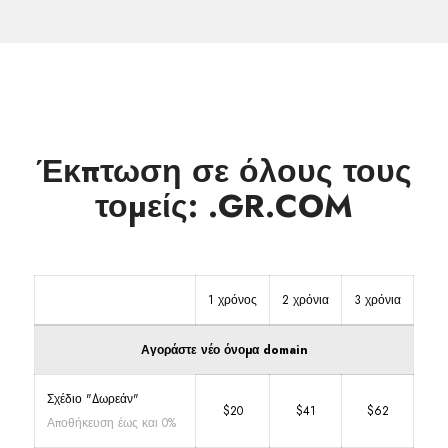
ζώνες
Έκπτωση σε όλους τους
τομείς: .GR.COM
1 χρόνος
2 χρόνια
3 χρόνια
Αγοράστε νέο όνομα domain
Σχέδιο "Δωρεάν"
$20
$41
$62
Αποθήκευση έως και 0%