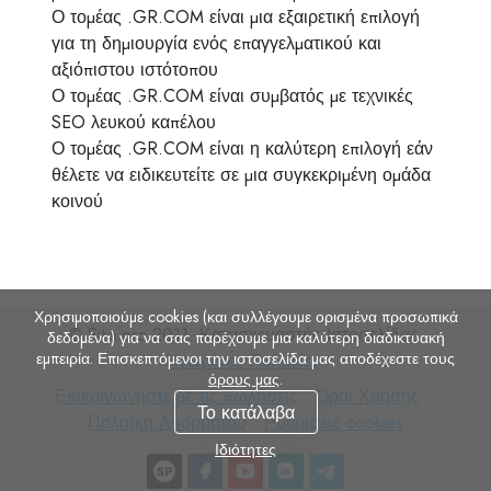
Ο τομέας .GR.COM είναι μια εξαιρετική επιλογή
για τη δημιουργία ενός επαγγελματικού και
αξιόπιστου ιστότοπου
Ο τομέας .GR.COM είναι συμβατός με τεχνικές
SEO λευκού καπέλου
Ο τομέας .GR.COM είναι η καλύτερη επιλογή εάν
θέλετε να ειδικευτείτε σε μια συγκεκριμένη ομάδα
κοινού
Χρησιμοποιούμε cookies (και συλλέγουμε ορισμένα προσωπικά
© Site.pro 2011. Κατασκευαστής Ιστοσελίδας.
δεδομένα) για να σας παρέχουμε μια καλύτερη διαδικτυακή
εμπειρία. Επισκεπτόμενοι την ιστοσελίδα μας αποδέχεστε τους
Ηνωμένες Πολιτείες
.
όρους μας
.
Επικοινωνήστε
Όροι
Πολιτι
Επικοινωνήστε με τις πωλήσεις
Όροι Χρήσης
Το κατάλαβα
με
Ρυθμίσεις
Χρήσης
Απορρ
Πολιτική Απορρήτου
Ρυθμίσεις cookies
τις
cookies
Ιδιότητες
πωλήσεις