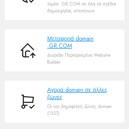
τομέα .GR.COM σε όλα τα σχέδια
το
δημιουργίας ιστοτόπων
όνομα
χώρου
σας
.GR.COM
Μεταφορά domain
.GR.COM
Μεταφορά
Δωρεάν Περιορισμένο Website
domain
Builder
.GR.COM
Αγορά domain σε άλλες
ζώνες
Αγορά
Οι πιο δημοφιλείς ζώνες domain
domain
(1337)
σε
άλλες