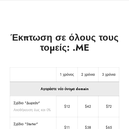
Έκπτωση σε όλους τους
τομείς: .ME
1 χρόνος
2 χρόνια
3 χρόνια
Αγοράστε νέο όνομα domain
Σχέδιο "Δωρεάν"
$12
$42
$72
Αποθήκευση έως και 0%
Σχέδιο "Starter"
$11
$38
$65