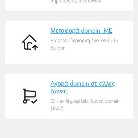
δημιουργίας ιστοτόπων
όνομα
χώρου
σας
.ME
Μεταφορά domain .ME
Δωρεάν Περιορισμένο Website
Μεταφορά
Builder
domain
.ME
Αγορά domain σε άλλες
ζώνες
Αγορά
Οι πιο δημοφιλείς ζώνες domain
domain
(1337)
σε
άλλες
ζώνες