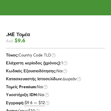
.ME Τομέα
$9.6
Από
Τύπος:
Country Code TLD
Ελάχιστη περίοδος (χρόνος):
1
Κωδικός Εξουσιοδότησης:
Ναι
Κατασκευαστής Ιστοσελίδων:
Δωρεάν
Τομείς Premium:
Ναι
Υποστήριξη IDN:
Ναι
$9.6 — $12
Εγγραφή:
Ανανεώνω:
$30