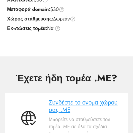
Μεταφορά domain:
$30
Χώρος στάθμευσης:
Δωρεάν
Εκπτώσεις τομέα:
Ναι
Έχετε ήδη τομέα .ME?
Συνδέστε το όνομα χώρου
σας .ME
Μπορείτε να σταθμεύσετε τον
Συνδέστε
τομέα .ME σε όλα τα σχέδια
το