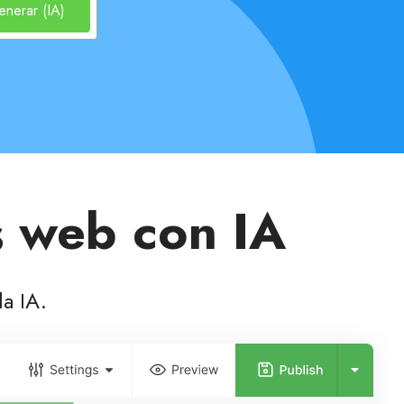
nerar (IA)
s web con IA
la IA.