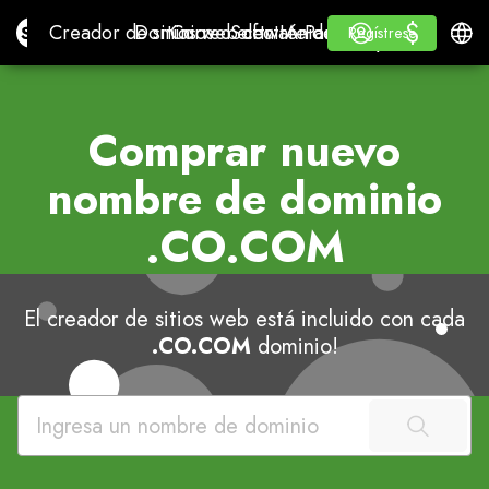
$
$
Site.pro
Creador de sitios web con IA
Dominios
Correo electrónico
Software de contabilidad
Para RevendedoresMa
Inicio de sesión
Aprender
Españ
Creador de sitios web con IA
Dominios
Correo electrónico
Software de contabilidad
Para Revendedores
Aprender
Regístrese
Regístrese
MARCA BLANCA
Comprar nuevo
nombre de dominio
.CO.COM
El creador de sitios web está incluido con cada
.CO.COM
dominio!