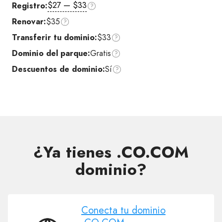
$27 — $33
Registro:
Renovar:
$35
Transferir tu dominio:
$33
Dominio del parque:
Gratis
Descuentos de dominio:
Sí
¿Ya tienes .CO.COM
dominio?
Conecta tu dominio