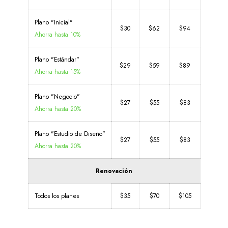
Plano "Inicial"
$30
$62
$94
Ahorra hasta 10%
Plano "Estándar"
$29
$59
$89
Ahorra hasta 15%
Plano "Negocio"
$27
$55
$83
Ahorra hasta 20%
Plano "Estudio de Diseño"
$27
$55
$83
Ahorra hasta 20%
Renovación
Todos los planes
$35
$70
$105