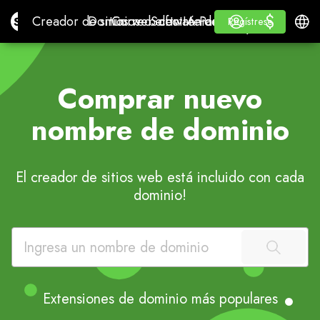
$
$
Site.pro
Creador de sitios web con IA
Dominios
Correo electrónico
Software de contabilidad
Para RevendedoresMa
Inicio de sesión
Aprender
Españ
Creador de sitios web con IA
Dominios
Correo electrónico
Software de contabilidad
Para Revendedores
Aprender
Regístrese
Regístrese
MARCA BLANCA
Comprar nuevo
nombre de dominio
El creador de sitios web está incluido con cada
dominio!
Extensiones de dominio más populares