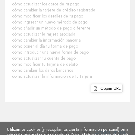
cómo actualizar los datos de tu pago
cómo cambiar la tarjeta de crédito registrada
cómo modificar los detalles de tu pago
cómo ingresar un nuevo método de pago
cómo añadir un método de pago diferente
cómo actualizar la tarjeta asociada
cómo cambiar la información bancaria
cómo poner al día tu forma de pago
cómo introducir una nueva forma de pago
cómo actualizar tu cuenta de pago
cómo modificar tu tarjeta de débito
cómo cambiar los datos bancarios
cómo actualizar la información de tu tarjeta
Copiar URL
Utilizamos cookies (y recopilamos cierta información personal) para
© Site.pro 2011. Creador de Sitios Web.
Estados Unidos
.