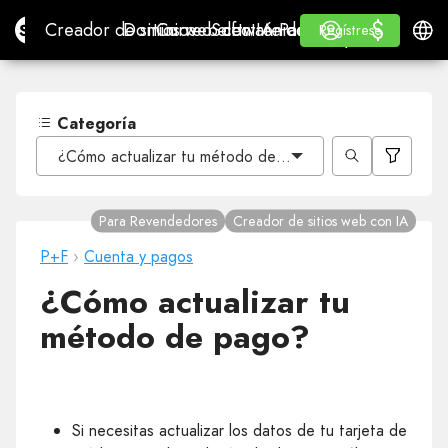
$
$
Site.pro
Creador de sitios web con IA
Dominios
Correo electrónico
Software de contabilidad
Para RevendedoresMa
Inicio de sesión
Aprender
Españ
Creador de sitios web con IA
Dominios
Correo electrónico
Software de contabilidad
Para Revendedores
Aprender
Regístrese
Regístrese
MARCA BLANCA
Categoría
¿Cómo actualizar tu método de pago?
Para Revendedores
Creador de sitios web con IA
P+F
›
Cuenta y pagos
¿Cómo actualizar tu
método de pago?
Si necesitas actualizar los datos de tu tarjeta de