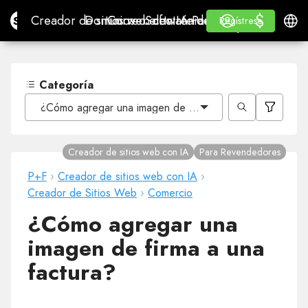
$
$
Site.pro
Creador de sitios web con IA
Dominios
Correo electrónico
Software de contabilidad
Para RevendedoresMa
Inicio de sesión
Aprender
Españ
Creador de sitios web con IA
Dominios
Correo electrónico
Software de contabilidad
Para Revendedores
Aprender
Regístrese
Regístrese
MARCA BLANCA
Categoría
¿Cómo agregar una imagen de firma a una factura?
Creador de sitios web con IA
Para Revendedores
P+F
›
Creador de sitios web con IA
›
Creador de Sitios Web
›
Comercio
¿Cómo agregar una
imagen de firma a una
factura?