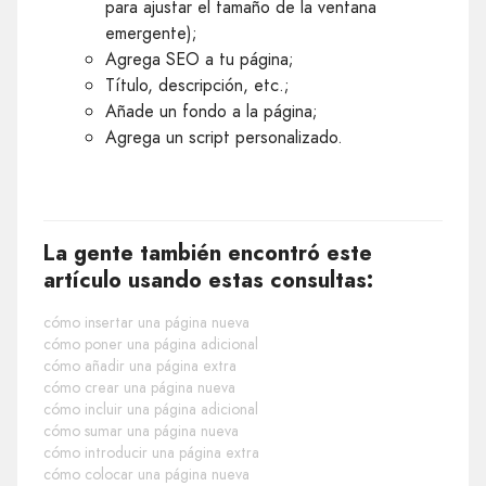
para ajustar el tamaño de la ventana
emergente);
Agrega SEO a tu página;
Título, descripción, etc.;
Añade un fondo a la página;
Agrega un script personalizado.
La gente también encontró este
artículo usando estas consultas:
cómo insertar una página nueva
cómo poner una página adicional
cómo añadir una página extra
cómo crear una página nueva
cómo incluir una página adicional
cómo sumar una página nueva
cómo introducir una página extra
cómo colocar una página nueva