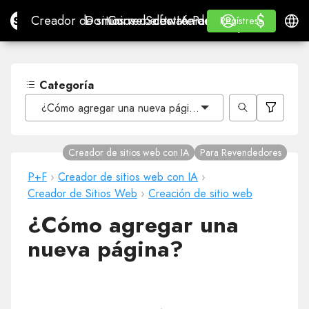
$
$
Site.pro
Creador de sitios web con IA
Dominios
Correo electrónico
Software de contabilidad
Para RevendedoresMa
Inicio de sesión
Aprender
Españ
Creador de sitios web con IA
Dominios
Correo electrónico
Software de contabilidad
Para Revendedores
Aprender
Regístrese
Regístrese
MARCA BLANCA
Categoría
¿Cómo agregar una nueva página?
Creador de sitios web con IA
Para Revendedores
P+F
›
Creador de sitios web con IA
›
Creador de Sitios Web
›
Creación de sitio web
¿Cómo agregar una
nueva página?