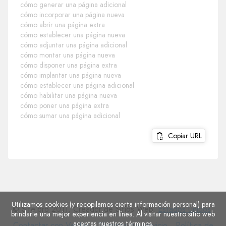
cómo generar una página adicional
cómo incorporar una página nueva
cómo abrir una página extra
cómo establecer una página nueva
cómo adjuntar una página adicional
cómo montar una página nueva
cómo disponer una página extra
cómo implantar una página nueva
cómo establecer una página adicional
cómo habilitar una página nueva
cómo poner una página extra
cómo sumar una página adicional
Copiar URL
Utilizamos cookies (y recopilamos cierta información personal) para
© Site.pro 2011. Creador de Sitios Web.
Estados Unidos
.
brindarle una mejor experiencia en línea. Al visitar nuestro sitio web
aceptas
nuestros términos
.
Contactar
Términos
Política
Contactar con Ventas
Términos de servicio
Política de