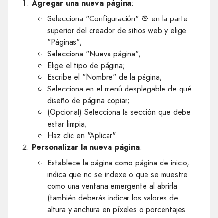
Agregar una nueva página
:
Selecciona "Configuración"
en la parte
superior del creador de sitios web y elige
"Páginas";
Selecciona "Nueva página";
Elige el tipo de página;
Escribe el "Nombre" de la página;
Selecciona en el menú desplegable de qué
diseño de página copiar;
(Opcional) Selecciona la sección que debe
estar limpia;
Haz clic en "Aplicar".
Personalizar la nueva página
:
Establece la página como página de inicio,
indica que no se indexe o que se muestre
como una ventana emergente al abrirla
(también deberás indicar los valores de
altura y anchura en píxeles o porcentajes