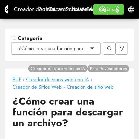
$
$
Site.pro
Creador de sitios web con IA
Dominios
Correo electrónico
Software de contabilidad
Para RevendedoresMa
Inicio de sesión
Aprender
Españ
Creador de sitios web con IA
Dominios
Correo electrónico
Software de contabilidad
Para Revendedores
Aprender
Regístrese
Regístrese
MARCA BLANCA
Categoría
¿Cómo crear una función para descargar un archivo?
Creador de sitios web con IA
Para Revendedores
P+F
›
Creador de sitios web con IA
›
Creador de Sitios Web
›
Creación de sitio web
¿Cómo crear una
función para descargar
un archivo?