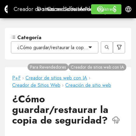
$
$
Site.pro
Creador de sitios web con IA
Dominios
Correo electrónico
Software de contabilidad
Para RevendedoresMa
Inicio de sesión
Aprender
Españ
Creador de sitios web con IA
Dominios
Correo electrónico
Software de contabilidad
Para Revendedores
Aprender
Regístrese
Regístrese
MARCA BLANCA
Categoría
¿Cómo guardar/restaurar la copia de seguridad?
Para Revendedores
Creador de sitios web con IA
P+F
›
Creador de sitios web con IA
›
Creador de Sitios Web
›
Creación de sitio web
¿Cómo
guardar/restaurar la
copia de seguridad?