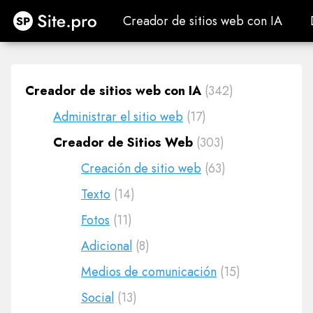
Site.pro
Creador de sitios web con IA
Creador de sitios web con IA
Creador de sitios web con IA
(342)
Administrar el sitio web
(17)
Creador de Sitios Web
(303)
Creación de sitio web
(63)
Texto
(14)
Fotos
(11)
Adicional
(8)
Medios de comunicación
(15)
Social
(13)