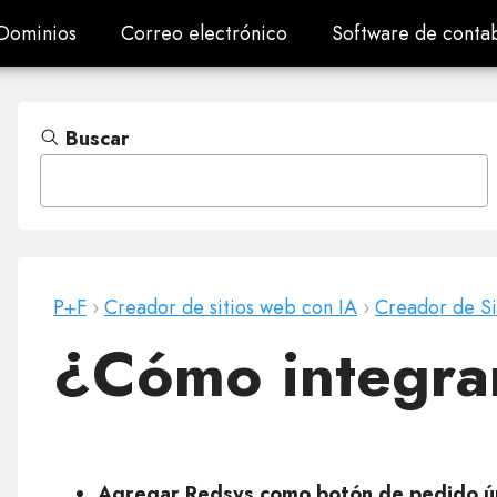
Dominios
Correo electrónico
Software de contab
Dominios
Correo electrónico
Software de contab
Buscar
P+F
›
Creador de sitios web con IA
›
Creador de S
¿Cómo integra
Agregar Redsys como botón de pedido ú