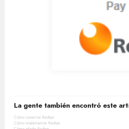
La gente también encontró este art
Cómo conectar Redsys
Cómo implementar Redsys
Cómo añadir Redsys