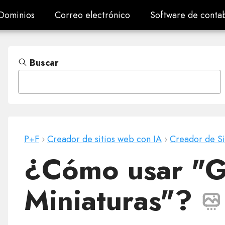
Dominios
Correo electrónico
Software de contab
Dominios
Correo electrónico
Software de contab
Buscar
P+F
›
Creador de sitios web con IA
›
Creador de S
¿Cómo usar "G
Miniaturas"?