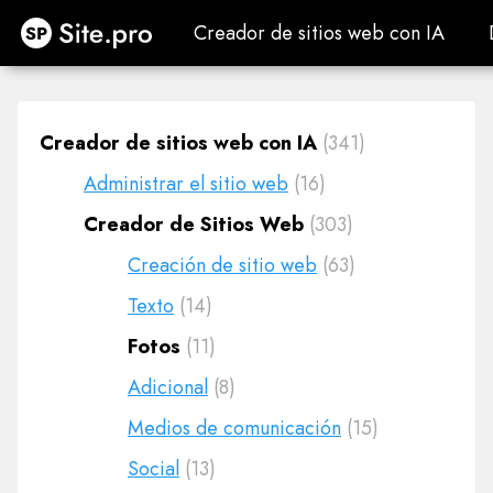
Site.pro
Creador de sitios web con IA
Creador de sitios web con IA
Creador de sitios web con IA
(341)
Administrar el sitio web
(16)
Creador de Sitios Web
(303)
Creación de sitio web
(63)
Texto
(14)
Fotos
(11)
Adicional
(8)
Medios de comunicación
(15)
Social
(13)