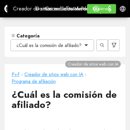
$
$
Site.pro
Creador de sitios web con IA
Dominios
Correo electrónico
Software de contabilidad
Para RevendedoresMa
Inicio de sesión
Aprender
Españ
Creador de sitios web con IA
Dominios
Correo electrónico
Software de contabilidad
Para Revendedores
Aprender
Regístrese
Regístrese
MARCA BLANCA
Categoría
¿Cuál es la comisión de afiliado?
Creador de sitios web con IA
P+F
›
Creador de sitios web con IA
›
Programa de afiliación
¿Cuál es la comisión de
afiliado?