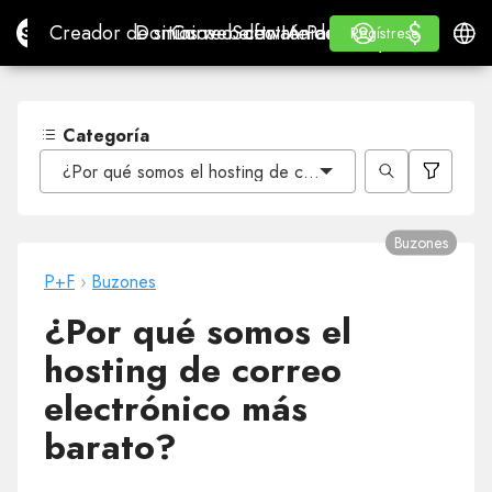
$
$
Site.pro
Creador de sitios web con IA
Dominios
Correo electrónico
Software de contabilidad
Para RevendedoresMa
Inicio de sesión
Aprender
Españ
Creador de sitios web con IA
Dominios
Correo electrónico
Software de contabilidad
Para Revendedores
Aprender
Regístrese
Regístrese
MARCA BLANCA
Categoría
¿Por qué somos el hosting de correo electrónico más b
Buzones
P+F
›
Buzones
¿Por qué somos el
hosting de correo
electrónico más
barato?