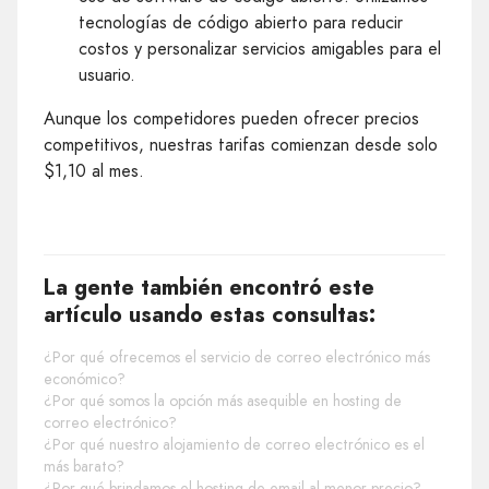
tecnologías de código abierto para reducir
costos y personalizar servicios amigables para el
usuario.
Aunque los competidores pueden ofrecer precios
competitivos, nuestras tarifas comienzan desde solo
$1,10 al mes.
La gente también encontró este
artículo usando estas consultas:
¿Por qué ofrecemos el servicio de correo electrónico más
económico?
¿Por qué somos la opción más asequible en hosting de
correo electrónico?
¿Por qué nuestro alojamiento de correo electrónico es el
más barato?
¿Por qué brindamos el hosting de email al menor precio?