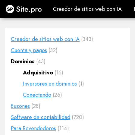
Site.pro
Creador de sitios web con IA
Creador de sitios web con IA
Creador de sitios web con IA
(343)
Cuenta y pagos
(32)
Dominios
(43)
Adquisitivo
(16)
Inversores en dominios
(1)
Conectando
(26)
Buzones
(28)
Software de contabilidad
(720)
Para Revendedores
(114)