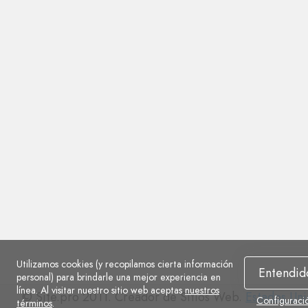
Utilizamos cookies (y recopilamos cierta información
Entendid
personal) para brindarle una mejor experiencia en
línea. Al visitar nuestro sitio web aceptas
nuestros
© Site.pro 2011. Creador de Sitios Web.
Estados Un
Configuraci
términos
.