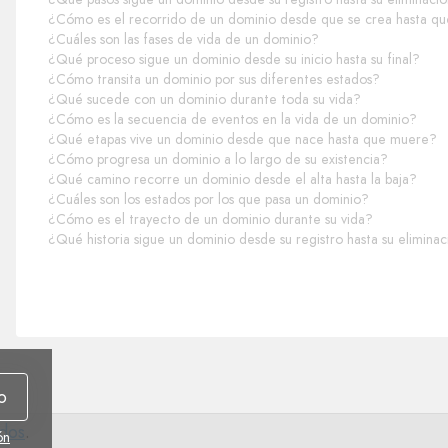
¿Cómo es el recorrido de un dominio desde que se crea hasta qu
¿Cuáles son las fases de vida de un dominio?
¿Qué proceso sigue un dominio desde su inicio hasta su final?
¿Cómo transita un dominio por sus diferentes estados?
¿Qué sucede con un dominio durante toda su vida?
¿Cómo es la secuencia de eventos en la vida de un dominio?
¿Qué etapas vive un dominio desde que nace hasta que muere?
¿Cómo progresa un dominio a lo largo de su existencia?
¿Qué camino recorre un dominio desde el alta hasta la baja?
¿Cuáles son los estados por los que pasa un dominio?
¿Cómo es el trayecto de un dominio durante su vida?
¿Qué historia sigue un dominio desde su registro hasta su elimina
o
idos
.
ón