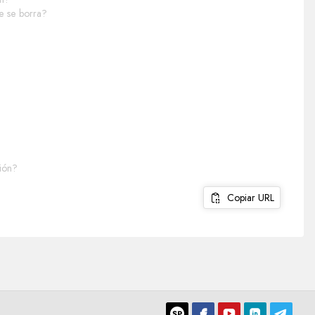
e se borra?
ción?
Copiar URL