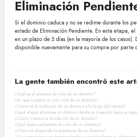
Eliminación Pendient
Si el dominio caduca y no se redime durante los pe
estado de Eliminación Pendiente. En esta etapa, e
en un plazo de 5 días (en la mayoría de los casos).
disponible nuevamente para su compra por parte d
La gente también encontró este art
¿Cuál es el proceso de vida de un dominio?
¿En qué consiste el ciclo vital de un dominio?
¿Cómo es la evolución de un dominio a lo largo del tiempo?
¿Qué etapas atraviesa un dominio desde su creación hasta su expi
¿Cómo transcurre la vida útil de un dominio?
¿Qué fases conforman el ciclo de un dominio?
¿Cómo se desarrolla la existencia de un dominio?
¿Qué pasos sigue un dominio desde su registro hasta su eliminaci