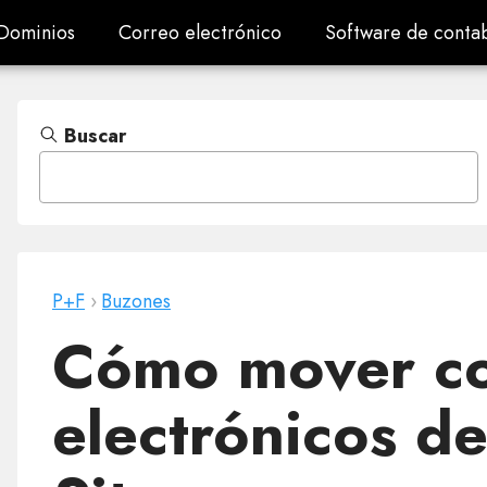
Dominios
Correo electrónico
Software de contab
Dominios
Correo electrónico
Software de contab
Buscar
P+F
›
Buzones
Cómo mover co
electrónicos d