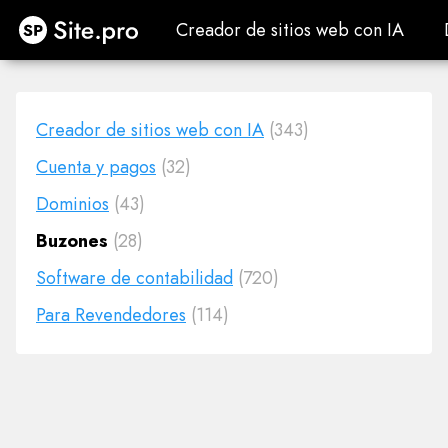
Site.pro
Creador de sitios web con IA
Creador de sitios web con IA
Creador de sitios web con IA
(343)
Cuenta y pagos
(32)
Dominios
(43)
Buzones
(28)
Software de contabilidad
(720)
Para Revendedores
(114)