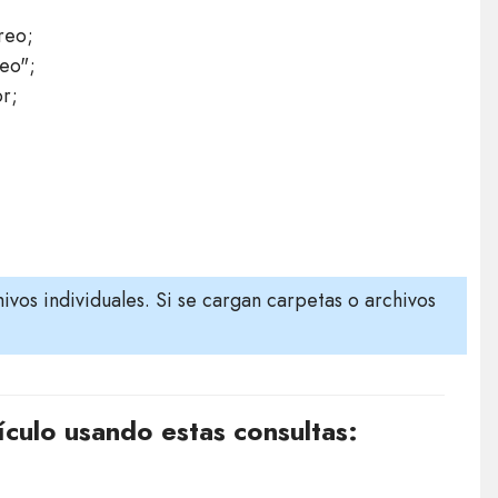
reo;
reo";
r;
vos individuales. Si se cargan carpetas o archivos
ículo usando estas consultas: