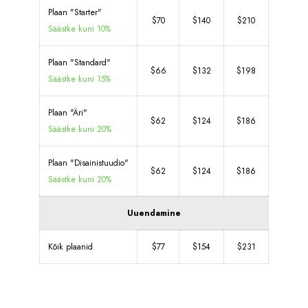
Plaan "Starter"
$70
$140
$210
Säästke kuni 10%
Plaan "Standard"
$66
$132
$198
Säästke kuni 15%
Plaan "Äri"
$62
$124
$186
Säästke kuni 20%
Plaan "Disainistuudio"
$62
$124
$186
Säästke kuni 20%
Uuendamine
Kõik plaanid
$77
$154
$231