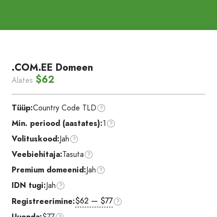
.COM.EE Domeen
$62
Alates
Tüüp:
Country Code TLD
Min. periood (aastates):
1
Volituskood:
Jah
Veebiehitaja:
Tasuta
Premium domeenid:
Jah
IDN tugi:
Jah
$62 — $77
Registreerimine:
Uuenda:
$77