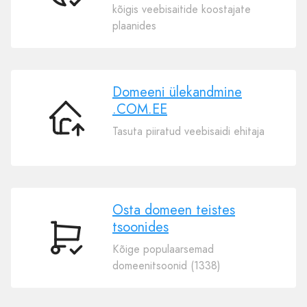
kõigis veebisaitide koostajate
oma
plaanides
domeen
.COM.EE
Domeeni ülekandmine
.COM.EE
Domeeni
Tasuta piiratud veebisaidi ehitaja
ülekandmine
.COM.EE
Osta domeen teistes
tsoonides
Osta
Kõige populaarsemad
domeen
domeenitsoonid (1338)
teistes
tsoonides