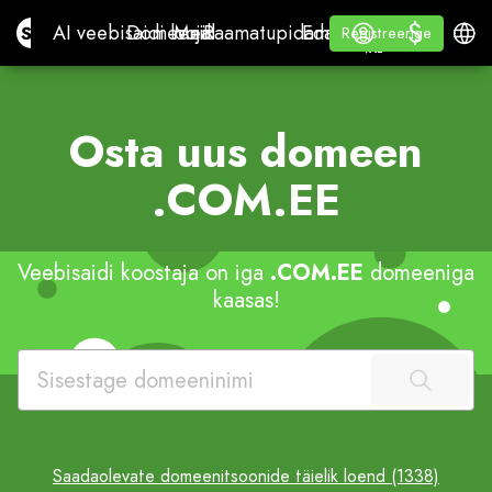
$
$
Site.pro
AI veebisaidi looja
Domeenid
Meil
Raamatupidamise tarkvara
EdasimüüjateleValge si
Logi sisse
Õppige
Eesti
AI veebisaidi looja
Domeenid
Meil
Raamatupidamise tarkvara
Edasimüüjatele
Õppige
Registreerige
Registreerige
VALGE SILT
Osta uus domeen
.COM.EE
Veebisaidi koostaja on iga
.COM.EE
domeeniga
kaasas!
Saadaolevate domeenitsoonide täielik loend (1338)