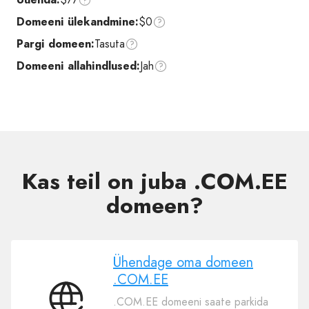
Domeeni ülekandmine:
$0
Pargi domeen:
Tasuta
Domeeni allahindlused:
Jah
Kas teil on juba .COM.EE
domeen?
Ühendage oma domeen
.COM.EE
.COM.EE domeeni saate parkida
Ühendage