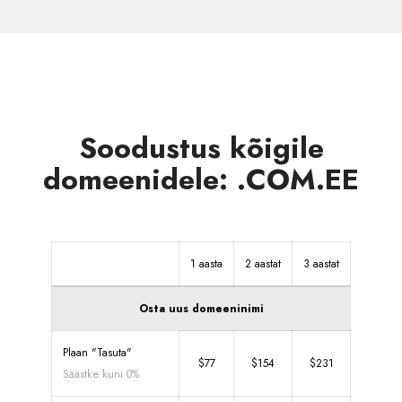
Soodustus kõigile
domeenidele: .COM.EE
1 aasta
2 aastat
3 aastat
Osta uus domeeninimi
Plaan "Tasuta"
$77
$154
$231
Säästke kuni 0%