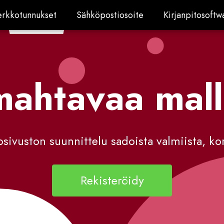
rkkotunnukset
Sähköpostiosoite
Kirjanpitosoftw
erkkotunnukset
Sähköpostiosoite
Kirjanpitosoftw
ahtavaa mall
sivuston suunnittelu sadoista valmiista, kor
Rekisteröidy