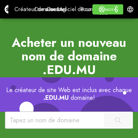
$
$
Site.pro
Créateur de sites IA
Domaines
Courriel
Logiciel de comptabilité
Pour les revendeursMar
Se connecter
Apprendre
Franç
Créateur de sites IA
Domaines
Courriel
Logiciel de comptabilité
Pour les revendeurs
Apprendre
S'inscrire
S'inscrire
MARQUE BLANCHE
Acheter un nouveau
nom de domaine
.EDU.MU
Le créateur de site Web est inclus avec chaque
.EDU.MU
domaine!