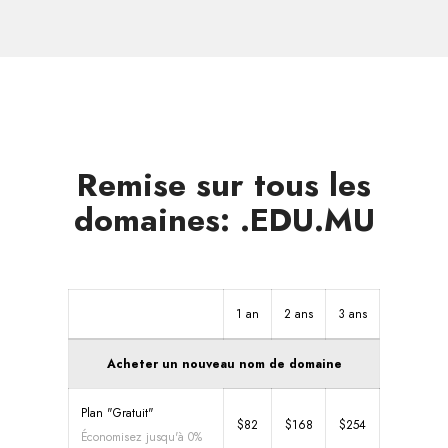
dans
d'autres
zones
Remise sur tous les
domaines: .EDU.MU
1 an
2 ans
3 ans
Acheter un nouveau nom de domaine
Plan "Gratuit"
$82
$168
$254
Économisez jusqu'à 0%