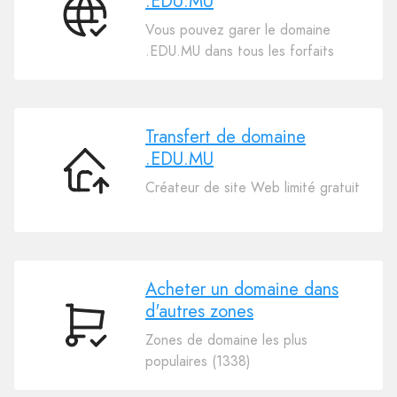
.EDU.MU
Connectez
Vous pouvez garer le domaine
Votre
.EDU.MU dans tous les forfaits
Domaine
.EDU.MU
Transfert de domaine
.EDU.MU
Transfert
Créateur de site Web limité gratuit
de
domaine
.EDU.MU
Acheter un domaine dans
d'autres zones
Acheter
Zones de domaine les plus
un
populaires (1338)
domaine