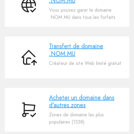
.NOM.MU
Connectez
Vous pouvez garer le domaine
Votre
.NOM.MU dans tous les forfaits
Domaine
.NOM.MU
Transfert de domaine
.NOM.MU
Transfert
Créateur de site Web limité gratuit
de
domaine
.NOM.MU
Acheter un domaine dans
d'autres zones
Acheter
Zones de domaine les plus
un
populaires (1338)
domaine