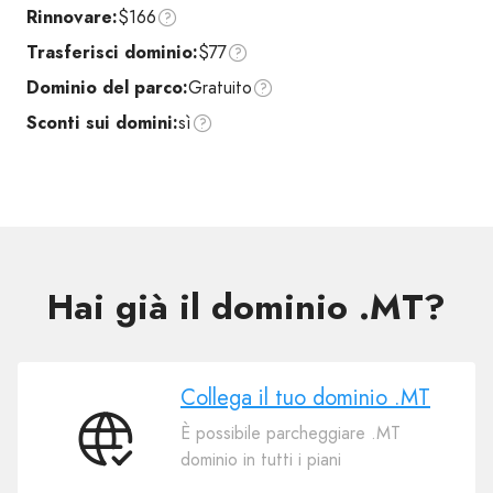
Rinnovare:
$166
Trasferisci dominio:
$77
Dominio del parco:
Gratuito
Sconti sui domini:
sì
Hai già il dominio .MT?
Collega il tuo dominio .MT
È possibile parcheggiare .MT
Collega
dominio in tutti i piani
il