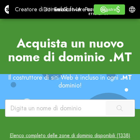
$
$
Site.pro
Creatore di siti web con IA
Domini
Email
Software contabile
Per RivenditoriEtichet
Accedi
Imparare
Italia
Creatore di siti web con IA
Domini
Email
Software contabile
Per Rivenditori
Imparare
Registrati
Registrati
ETICHETTA BIANCA
Acquista un nuovo
nome di dominio
.MT
Il costruttore di siti Web è incluso in ogni
.MT
dominio!
Elenco completo delle zone di dominio disponibili (1338)