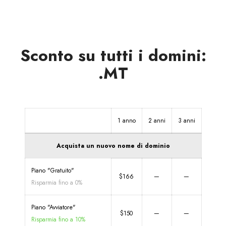
Sconto su tutti i domini:
.MT
1 anno
2 anni
3 anni
Acquista un nuovo nome di dominio
Piano "Gratuito"
$166
—
—
Risparmia fino a 0%
Piano "Avviatore"
$150
—
—
Risparmia fino a 10%