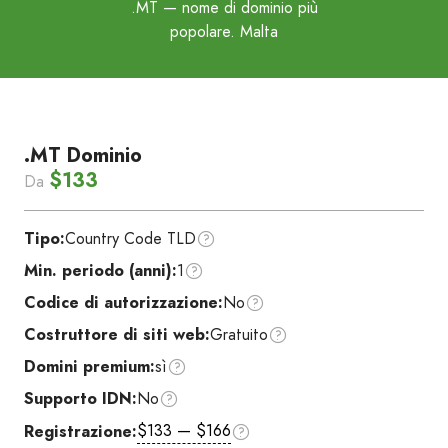
.MT
— nome di dominio più
popolare. Malta
.MT Dominio
$133
Da
Tipo:
Country Code TLD
Min. periodo (anni):
1
Codice di autorizzazione:
No
Costruttore di siti web:
Gratuito
Domini premium:
sì
Supporto IDN:
No
$133 — $166
Registrazione: