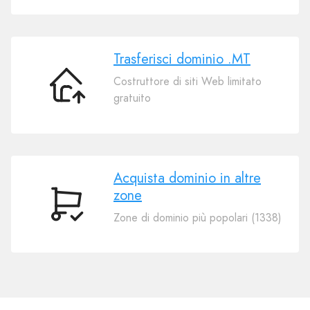
tuo
dominio
.MT
Trasferisci dominio .MT
Costruttore di siti Web limitato
Trasferisci
gratuito
dominio
.MT
Acquista dominio in altre
zone
Acquista
Zone di dominio più popolari (1338)
dominio
in
altre
zone