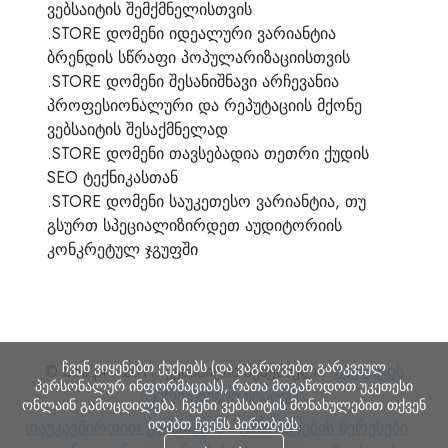
ვებსაიტის შემქმნელისთვის
.STORE დომენი იდეალური ვარიანტია
ბრენდის სწრაფი პოპულარიზაციისთვის
.STORE დომენი შესანიშნავი არჩევანია
პროფესიონალური და რეპუტაციის მქონე
ვებსაიტის შესაქმნელად
.STORE დომენი თავსებადია თეთრი ქუდის
SEO ტექნიკასთან
.STORE დომენი საუკეთესო ვარიანტია, თუ
გსურთ სპეციალიზირდეთ აუდიტორიის
კონკრეტულ ჯგუფში
ჩვენ ვიყენებთ ქუქიებს (და ვაგროვებთ გარკვეულ
© Site.pro 2011. ვებსაიტის შემქმნელი.
ამერიკის
პერსონალურ ინფორმაციას), რათა მოგაწოდოთ უკეთესი
შეერთებული შტატები
.
ონლაინ გამოცდილება. ჩვენი ვებსაიტის მონახულებით თქვენ
იღებთ
ჩვენს პირობებს
.
დაუკავშირდით
გამოყენების
კო
დაუკავშირდით გაყიდვებს
გამოყენების წერესები