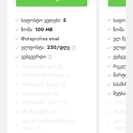
საფოსტო ყუთები
:
5
საფოსტო
ზომა
:
100 MB
ზომა
:
1 
@siteprofree.email
ელ.წერი
ელფოსტა
:
250/დღე
ელფოსტ
ვებგვერდი
ვებგვერ
რეკლამის გარეშე
რეკლამი
მარტივი მიგრაცია
მარტივი
სპამისგან დაცვა
სპამისგა
მეტსახელები
მეტსახე
POP/IMAP, SMTP
POP/IM
მხარდაჭერა
მხარდა
ელ.ფოსტის სარეზერვო
ელ.ფოს
ასლი
ასლი