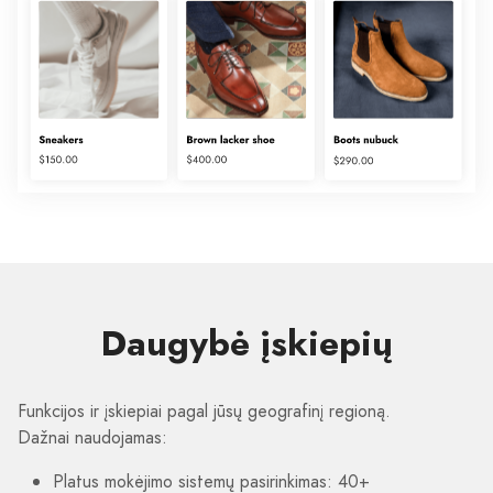
Daugybė įskiepių
Funkcijos ir įskiepiai pagal jūsų geografinį regioną.
Dažnai naudojamas:
Platus mokėjimo sistemų pasirinkimas: 40+