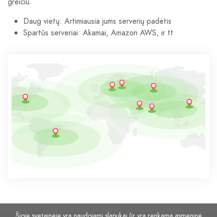
greičiu.
Daug vietų: Artimiausia jums serverių padėtis
Spartūs serveriai: Akamai, Amazon AWS, ir tt
Šioje svetainėje yra naudojami slapukai (ir yra renkama asmeninė