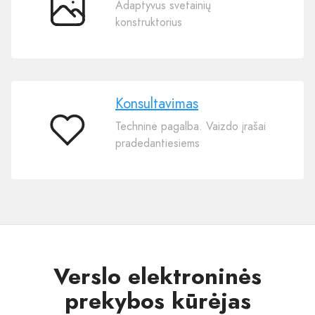
Adaptyvus svetainių
200
konstruktorius
templates
Konsultavimas
Techninė pagalba. Vaizdo įrašai
Konsultavimas
pradedantiesiems
Verslo elektroninės
prekybos kūrėjas