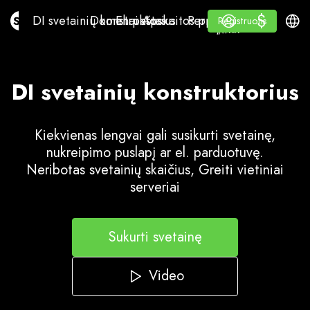
$
$
DI svetainių konstruktorius
Domenai
El. paštas
Apskaitos programa
Perpardavėjams„White
Prisijungti
Mokymasis
Lietu
DI svetainių konstruktorius
Domenai
El. paštas
Apskaitos programa
Perpardavėjams
Mokymasis
Registruotis
Registruotis
„WHITE LABEL“
DI svetainių konstruktorius
Kiekvienas lengvai gali susikurti svetainę,
nukreipimo puslapį ar el. parduotuvę.
Neribotas svetainių skaičius, Greiti vietiniai
serveriai
Sukurti svetainę
Video