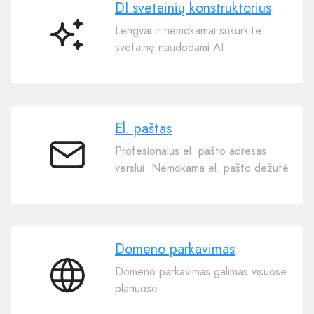
DI svetainių konstruktorius
Lengvai ir nemokamai sukurkite
DI
svetainę naudodami AI
svetainių
konstruktorius
El. paštas
Profesionalus el. pašto adresas
El.
verslui. Nemokama el. pašto dėžutė
paštas
Domeno parkavimas
Domeno parkavimas galimas visuose
Domeno
planuose
parkavimas