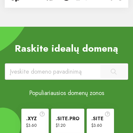
Raskite idealų domeną
Populiariausios domenų zonos
.XYZ
.SITE.PRO
.SITE
$3.60
$1.20
$3.60