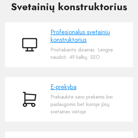
Svetainių konstruktorius
Profesionalus svetainių
konstruktorius
Profesionalus
Prisitaikantis dizainas. Lengva
svetainių
naudoti. 49 kalbų. SEO
konstruktorius
E-prekyba
Prekiaukite savo prekėmis bei
E-
paslaugomis bet kurioje jūsų
prekyba
svetainės vietoje