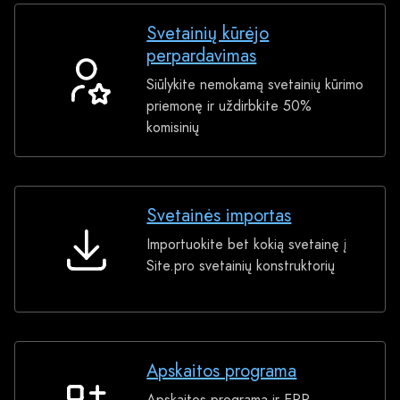
Svetainių kūrėjo
perpardavimas
Siūlykite nemokamą svetainių kūrimo
Svetainių
priemonę ir uždirbkite 50%
kūrėjo
komisinių
perpardavimas
Svetainės importas
Importuokite bet kokią svetainę į
Svetainės
Site.pro svetainių konstruktorių
importas
Apskaitos programa
Apskaitos programa ir ERP