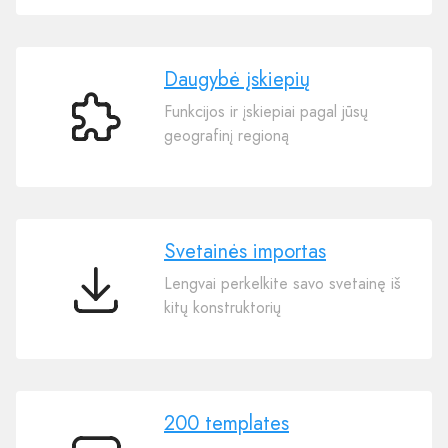
Daugybė įskiepių
Funkcijos ir įskiepiai pagal jūsų
Daugybė
geografinį regioną
įskiepių
Svetainės importas
Lengvai perkelkite savo svetainę iš
Svetainės
kitų konstruktorių
importas
200 templates