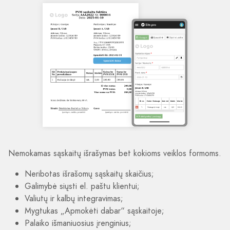
Nemokamas sąskaitų išrašymas bet kokioms veiklos formoms.
Neribotas išrašomų sąskaitų skaičius;
Galimybė siųsti el. paštu klientui;
Valiutų ir kalbų integravimas;
Mygtukas „Apmokėti dabar“ sąskaitoje;
Palaiko išmaniuosius įrenginius;