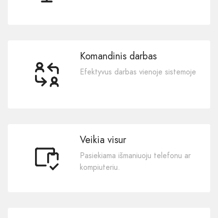
Komandinis darbas
Efektyvus darbas vienoje sistemoje
Veikia visur
Pasiekiama išmaniuoju telefonu ar
kompiuteriu.