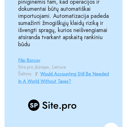
piniginėmis tam, kad operacijos ir
dokumentai būtų automatiškai
importuojami. Automatizacija padeda
sumažinti žmogiškųjų klaidų riziką ir
išvengti spragų, kurios neišvengiamai
atsiranda tvarkant apskaitą rankiniu
būdu
Filip Borcov
Site.pro įkūrėjas, Lietuva
Šaltinis:
Would Accounting Still Be Needed
In A World Without Taxes?