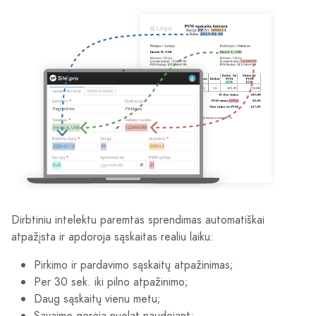
Dirbtiniu intelektu paremtas sprendimas automatiškai
atpažįsta ir apdoroja sąskaitas realiu laiku:
Pirkimo ir pardavimo sąskaitų atpažinimas;
Per 30 sek. iki pilno atpažinimo;
Daug sąskaitų vienu metu;
Savaime gerėja nuolat naudojant;