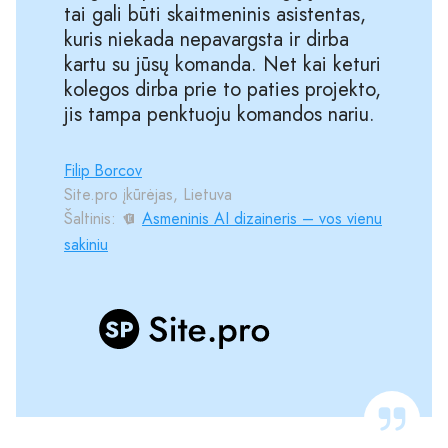
tai gali būti skaitmeninis asistentas,
kuris niekada nepavargsta ir dirba
kartu su jūsų komanda. Net kai keturi
kolegos dirba prie to paties projekto,
jis tampa penktuoju komandos nariu.
Filip Borcov
Site.pro įkūrėjas, Lietuva
Šaltinis:
Asmeninis AI dizaineris – vos vienu
sakiniu