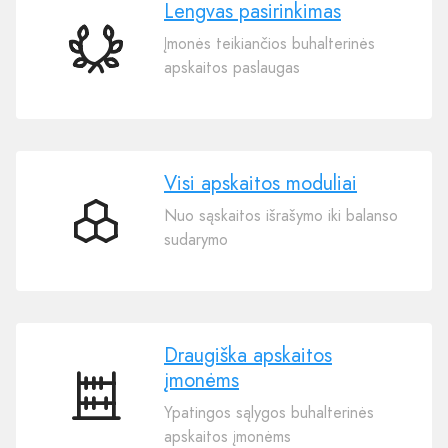
Lengvas pasirinkimas
Įmonės teikiančios buhalterinės
Lengvas
apskaitos paslaugas
pasirinkimas
Visi apskaitos moduliai
Nuo sąskaitos išrašymo iki balanso
Visi
sudarymo
apskaitos
moduliai
Draugiška apskaitos
įmonėms
Draugiška
Ypatingos sąlygos buhalterinės
apskaitos
apskaitos įmonėms