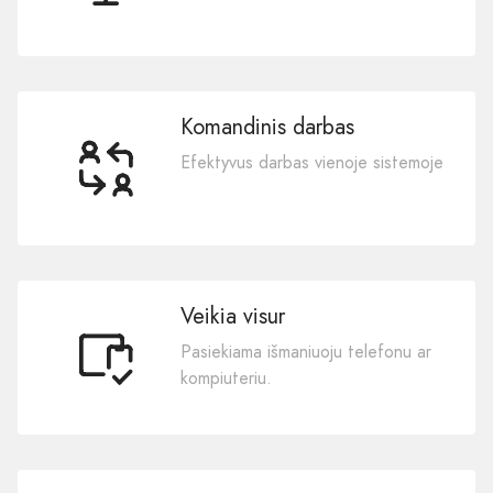
Komandinis darbas
Efektyvus darbas vienoje sistemoje
Veikia visur
Pasiekiama išmaniuoju telefonu ar
kompiuteriu.