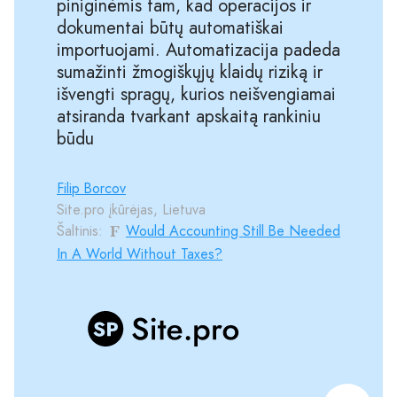
piniginėmis tam, kad operacijos ir
dokumentai būtų automatiškai
importuojami. Automatizacija padeda
sumažinti žmogiškųjų klaidų riziką ir
išvengti spragų, kurios neišvengiamai
atsiranda tvarkant apskaitą rankiniu
būdu
Filip Borcov
Site.pro įkūrėjas, Lietuva
Šaltinis:
Would Accounting Still Be Needed
In A World Without Taxes?