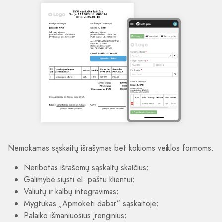
Nemokamas sąskaitų išrašymas bet kokioms veiklos formoms.
Neribotas išrašomų sąskaitų skaičius;
Galimybė siųsti el. paštu klientui;
Valiutų ir kalbų integravimas;
Mygtukas „Apmokėti dabar“ sąskaitoje;
Palaiko išmaniuosius įrenginius;