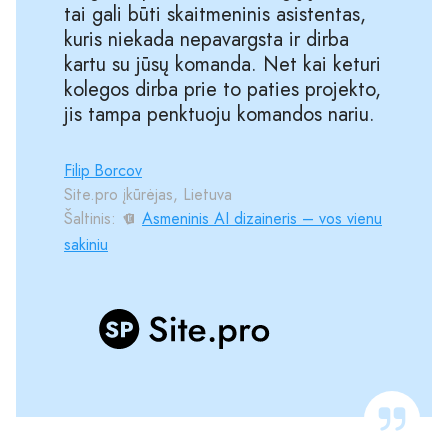
tai gali būti skaitmeninis asistentas,
kuris niekada nepavargsta ir dirba
kartu su jūsų komanda. Net kai keturi
kolegos dirba prie to paties projekto,
jis tampa penktuoju komandos nariu.
Filip Borcov
Site.pro įkūrėjas, Lietuva
Šaltinis:
Asmeninis AI dizaineris – vos vienu
sakiniu