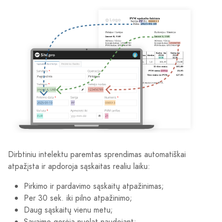
Dirbtiniu intelektu paremtas sprendimas automatiškai
atpažįsta ir apdoroja sąskaitas realiu laiku:
Pirkimo ir pardavimo sąskaitų atpažinimas;
Per 30 sek. iki pilno atpažinimo;
Daug sąskaitų vienu metu;
Savaime gerėja nuolat naudojant;