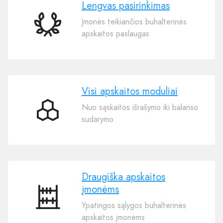
Lengvas pasirinkimas
Įmonės teikiančios buhalterinės
Lengvas
apskaitos paslaugas
pasirinkimas
Visi apskaitos moduliai
Nuo sąskaitos išrašymo iki balanso
Visi
sudarymo
apskaitos
moduliai
Draugiška apskaitos
įmonėms
Draugiška
Ypatingos sąlygos buhalterinės
apskaitos
apskaitos įmonėms