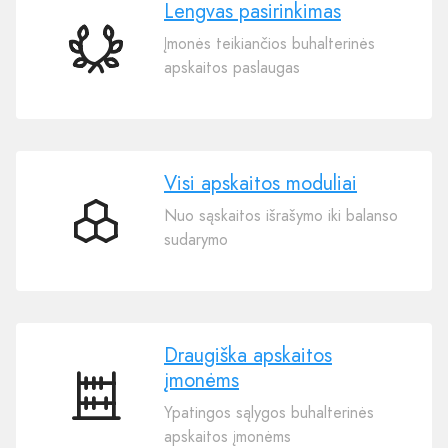
Lengvas pasirinkimas
Įmonės teikiančios buhalterinės
Lengvas
apskaitos paslaugas
pasirinkimas
Visi apskaitos moduliai
Nuo sąskaitos išrašymo iki balanso
Visi
sudarymo
apskaitos
moduliai
Draugiška apskaitos
įmonėms
Draugiška
Ypatingos sąlygos buhalterinės
apskaitos
apskaitos įmonėms