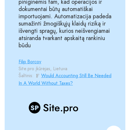
piniginėmis tam, kad operacijos ir
dokumentai būtų automatiškai
importuojami. Automatizacija padeda
sumažinti žmogiškųjų klaidų riziką ir
išvengti spragų, kurios neišvengiamai
atsiranda tvarkant apskaitą rankiniu
būdu
Filip Borcov
Site.pro įkūrėjas, Lietuva
Šaltinis:
Would Accounting Still Be Needed
In A World Without Taxes?