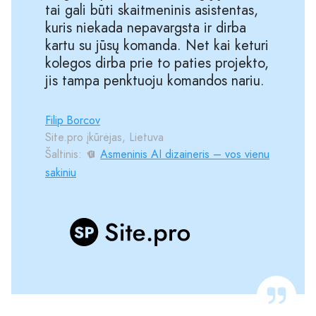
tai gali būti skaitmeninis asistentas,
kuris niekada nepavargsta ir dirba
kartu su jūsų komanda. Net kai keturi
kolegos dirba prie to paties projekto,
jis tampa penktuoju komandos nariu.
Filip Borcov
Site.pro įkūrėjas, Lietuva
Šaltinis:
Asmeninis AI dizaineris – vos vienu
sakiniu