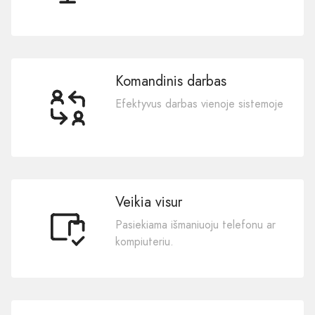
Komandinis darbas
Efektyvus darbas vienoje sistemoje
Veikia visur
Pasiekiama išmaniuoju telefonu ar
kompiuteriu.