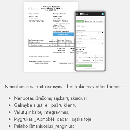
Nemokamas sąskaitų išrašymas bet kokioms veiklos formoms.
Neribotas išrašomų sąskaitų skaičius;
Galimybė siųsti el. paštu klientui;
Valiutų ir kalbų integravimas;
Mygtukas „Apmokėti dabar“ sąskaitoje;
Palaiko išmaniuosius įrenginius;