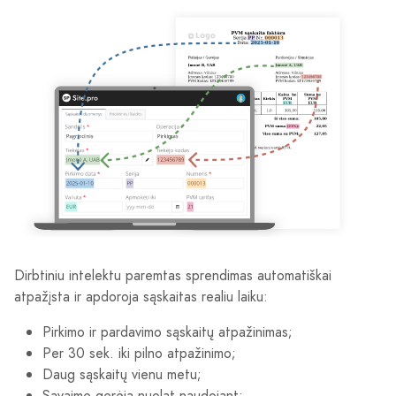
Dirbtiniu intelektu paremtas sprendimas automatiškai
atpažįsta ir apdoroja sąskaitas realiu laiku:
Pirkimo ir pardavimo sąskaitų atpažinimas;
Per 30 sek. iki pilno atpažinimo;
Daug sąskaitų vienu metu;
Savaime gerėja nuolat naudojant;