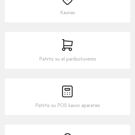
Kaunas
Patirtis su el.parduotuvėmis
Patirtis su POS kasos aparatais