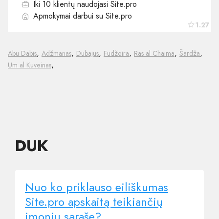
Iki 10 klientų naudojasi Site.pro
Apmokymai darbui su Site.pro
1.27
,
,
,
,
,
,
Abu Dabis
Adžmanas
Dubajus
Fudžeira
Ras al Chaima
Šardža
,
Um al Kuveinas
DUK
Nuo ko priklauso eiliškumas
Site.pro apskaitą teikiančių
įmonių sąraše?