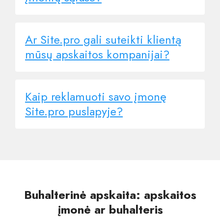
Ar Site.pro gali suteikti klientą
mūsų apskaitos kompanijai?
Kaip reklamuoti savo įmonę
Site.pro puslapyje?
Buhalterinė apskaita: apskaitos
įmonė ar buhalteris