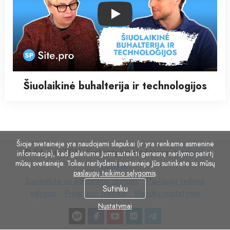
Play
Šiuolaikinė buhalterija ir technologijos
Šioje svetainėje yra naudojami slapukai (ir yra renkama asmeninė
© Site.pro 2011. Svetainių konstruktorius.
Jungtinės
informacija), kad galėtume Jums suteikti geresnę naršymo patirtį
mūsų svetainėje. Toliau naršydami svetainėje Jūs sutinkate su mūsų
Valstijos
.
paslaugų teikimo sąlygomis
.
Susisiekite
Paslaugų
Susisiekite su pardavimų skyriumi
Paslaugų teikimo
Sutinku
su
Privatumo
Slapukų
teikimo
sąlygos
Privatumo politika
Slapukų nustatymai
pardavimų
politika
nustatymai
sąlygos
Nustatymai
skyriumi