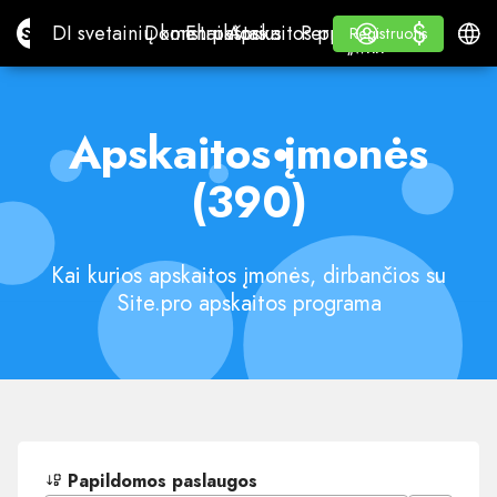
$
$
Site.pro
DI svetainių konstruktorius
Domenai
El. paštas
Apskaitos programa
Perpardavėjams„White
Prisijungti
Mokymasis
Lietu
DI svetainių konstruktorius
Domenai
El. paštas
Apskaitos programa
Perpardavėjams
Mokymasis
Registruotis
Registruotis
„WHITE LABEL“
Apskaitos įmonės
(390)
Kai kurios apskaitos įmonės, dirbančios su
Site.pro apskaitos programa
Papildomos paslaugos