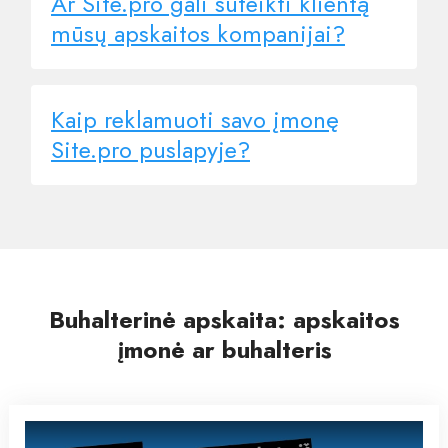
Ar Site.pro gali suteikti klientą
mūsų apskaitos kompanijai?
Kaip reklamuoti savo įmonę
Site.pro puslapyje?
Buhalterinė apskaita: apskaitos
įmonė ar buhalteris