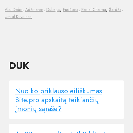
,
,
,
,
,
,
Abu Dabis
Adžmanas
Dubajus
Fudžeira
Ras al Chaima
Šardža
,
Um al Kuveinas
DUK
Nuo ko priklauso eiliškumas
Site.pro apskaitą teikiančių
įmonių sąraše?