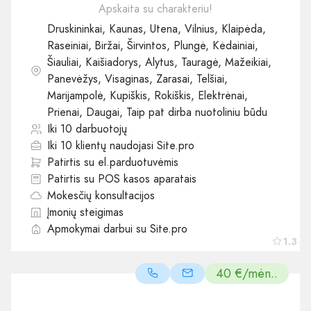
Apskaita su charakteriu!
Druskininkai, Kaunas, Utena, Vilnius, Klaipėda,
Raseiniai, Biržai, Širvintos, Plungė, Kėdainiai,
Šiauliai, Kaišiadorys, Alytus, Tauragė, Mažeikiai,
Panevėžys, Visaginas, Zarasai, Telšiai,
Marijampolė, Kupiškis, Rokiškis, Elektrėnai,
Prienai, Daugai, Taip pat dirba nuotoliniu būdu
Iki 10 darbuotojų
Iki 10 klientų naudojasi Site.pro
Patirtis su el.parduotuvėmis
Patirtis su POS kasos aparatais
Mokesčių konsultacijos
Įmonių steigimas
Apmokymai darbui su Site.pro
1.3
40 €/mėn..