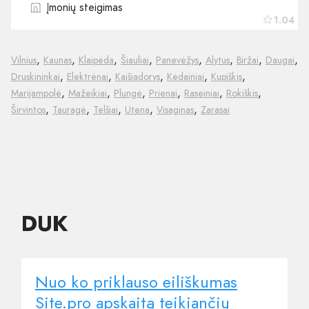
Įmonių steigimas
1.04
,
,
,
,
,
,
,
,
Vilnius
Kaunas
Klaipėda
Šiauliai
Panevėžys
Alytus
Biržai
Daugai
,
,
,
,
,
Druskininkai
Elektrėnai
Kaišiadorys
Kėdainiai
Kupiškis
,
,
,
,
,
,
Marijampolė
Mažeikiai
Plungė
Prienai
Raseiniai
Rokiškis
,
,
,
,
,
Širvintos
Tauragė
Telšiai
Utena
Visaginas
Zarasai
DUK
Nuo ko priklauso eiliškumas
Site.pro apskaitą teikiančių