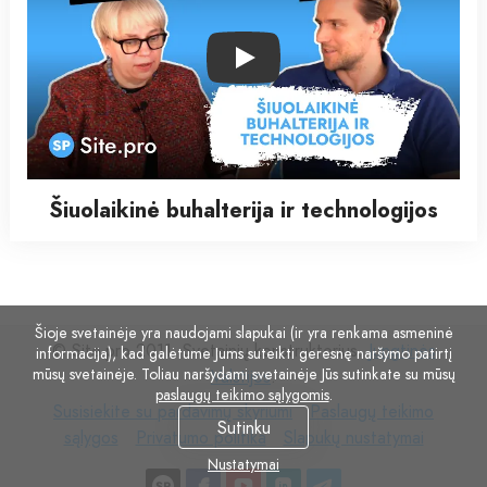
Play
Šiuolaikinė buhalterija ir technologijos
Šioje svetainėje yra naudojami slapukai (ir yra renkama asmeninė
© Site.pro 2011. Svetainių konstruktorius.
Jungtinės
informacija), kad galėtume Jums suteikti geresnę naršymo patirtį
mūsų svetainėje. Toliau naršydami svetainėje Jūs sutinkate su mūsų
Valstijos
.
paslaugų teikimo sąlygomis
.
Susisiekite
Paslaugų
Susisiekite su pardavimų skyriumi
Paslaugų teikimo
Sutinku
su
Privatumo
Slapukų
teikimo
sąlygos
Privatumo politika
Slapukų nustatymai
pardavimų
politika
nustatymai
sąlygos
Nustatymai