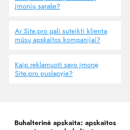
įmonių sąraše?
Ar Site.pro gali suteikti klientą
mūsų apskaitos kompanijai?
Kaip reklamuoti savo įmonę
Site.pro puslapyje?
Buhalterinė apskaita: apskaitos