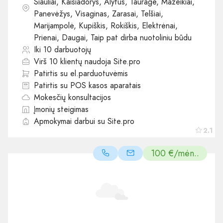
Šiauliai, Kaišiadorys, Alytus, Tauragė, Mažeikiai,
Panevėžys, Visaginas, Zarasai, Telšiai,
Marijampolė, Kupiškis, Rokiškis, Elektrėnai,
Prienai, Daugai, Taip pat dirba nuotoliniu būdu
Iki 10 darbuotojų
Virš 10 klientų naudoja Site.pro
Patirtis su el.parduotuvėmis
Patirtis su POS kasos aparatais
Mokesčių konsultacijos
Įmonių steigimas
Apmokymai darbui su Site.pro
2.1
100 €/mėn..