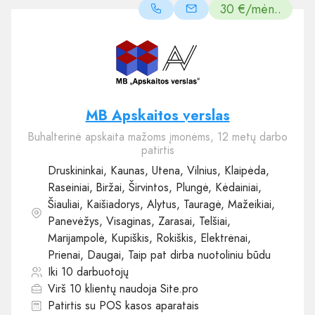
30 €/mėn..
MB Apskaitos verslas
Buhalterinė apskaita mažoms įmonėms, 12 metų darbo
patirtis
Druskininkai, Kaunas, Utena, Vilnius, Klaipėda,
Raseiniai, Biržai, Širvintos, Plungė, Kėdainiai,
Šiauliai, Kaišiadorys, Alytus, Tauragė, Mažeikiai,
Panevėžys, Visaginas, Zarasai, Telšiai,
Marijampolė, Kupiškis, Rokiškis, Elektrėnai,
Prienai, Daugai, Taip pat dirba nuotoliniu būdu
Iki 10 darbuotojų
Virš 10 klientų naudoja Site.pro
Patirtis su POS kasos aparatais