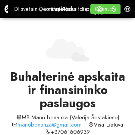
$
$
Site.pro
DI svetainių konstruktorius
Domenai
El. paštas
Apskaitos programa
Perpardavėjams„White
Prisijungti
Mokymasis
Lietu
DI svetainių konstruktorius
Domenai
El. paštas
Apskaitos programa
Perpardavėjams
Mokymasis
Registruotis
Registruotis
„WHITE LABEL“
Buhalterinė apskaita
ir finansininko
paslaugos
MB Mano bonanza (Valerija Šostakienė)
manobonanza@gmail.com
Visa Lietuva
+37061606939