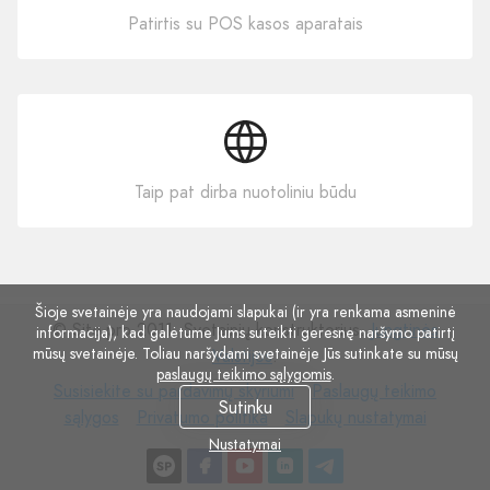
Patirtis su POS kasos aparatais
Taip pat dirba nuotoliniu būdu
Šioje svetainėje yra naudojami slapukai (ir yra renkama asmeninė
© Site.pro 2011. Svetainių konstruktorius.
Jungtinės
informacija), kad galėtume Jums suteikti geresnę naršymo patirtį
mūsų svetainėje. Toliau naršydami svetainėje Jūs sutinkate su mūsų
Valstijos
.
paslaugų teikimo sąlygomis
.
Susisiekite
Paslaugų
Susisiekite su pardavimų skyriumi
Paslaugų teikimo
Sutinku
su
Privatumo
Slapukų
teikimo
sąlygos
Privatumo politika
Slapukų nustatymai
pardavimų
politika
nustatymai
sąlygos
Nustatymai
skyriumi