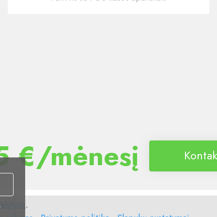
5 €/mėnesį
Kontak
alstijos
.
i