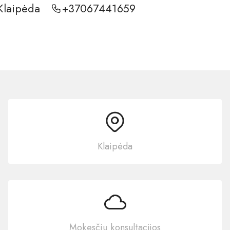
Klaipėda
+37067441659
Klaipėda
Mokesčių konsultacijos