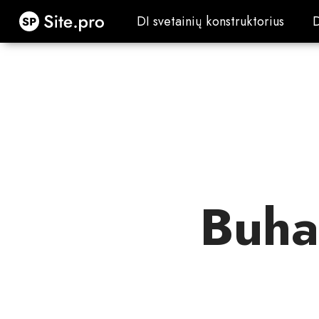
Site.pro
DI svetainių konstruktorius
DI svetainių konstruktorius
Buha