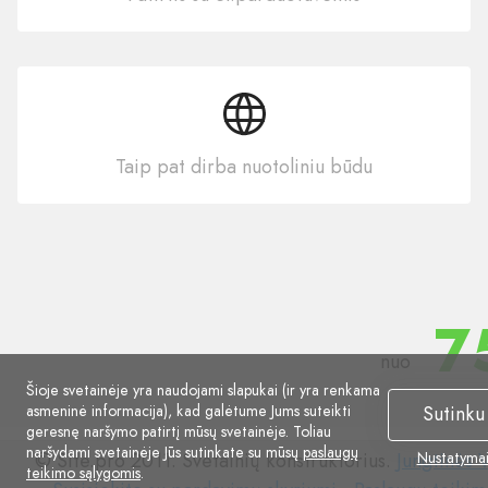
Taip pat dirba nuotoliniu būdu
7
nuo
Šioje svetainėje yra naudojami slapukai (ir yra renkama
asmeninė informacija), kad galėtume Jums suteikti
Sutinku
geresnę naršymo patirtį mūsų svetainėje. Toliau
naršydami svetainėje Jūs sutinkate su mūsų
paslaugų
© Site.pro 2011. Svetainių konstruktorius.
Jungtinės V
Nustatyma
teikimo sąlygomis
.