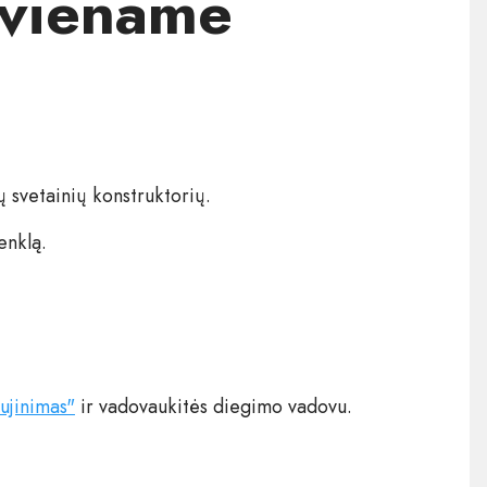
 viename
ų svetainių konstruktorių.
enklą.
ujinimas"
ir vadovaukitės diegimo vadovu.