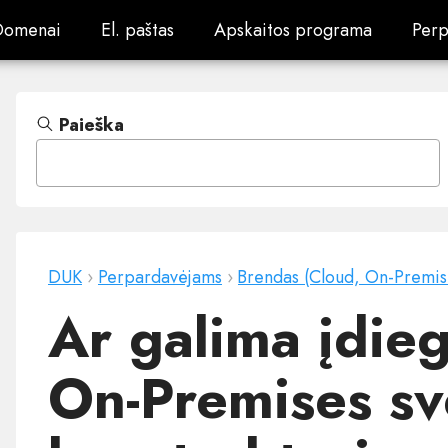
Domenai
El. paštas
Apskaitos programa
Perp
Domenai
El. paštas
Apskaitos programa
Perp
Paieška
DUK
›
Perpardavėjams
›
Brendas (Cloud, On-Premis
Ar galima įdieg
On-Premises sv