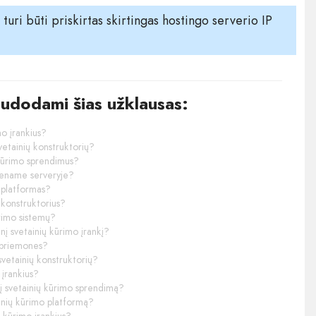
uri būti priskirtas skirtingas hostingo serverio IP
audodami šias užklausas:
mo įrankius?
vetainių konstruktorių?
 kūrimo sprendimus?
viename serveryje?
o platformas?
 konstruktorius?
ūrimo sistemų?
nį svetainių kūrimo įrankį?
o priemones?
svetainių konstruktorių?
 įrankius?
į svetainių kūrimo sprendimą?
ainių kūrimo platformą?