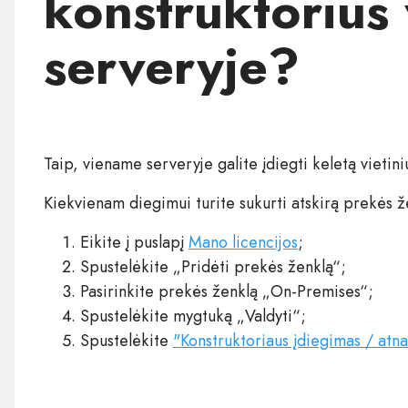
konstruktorius
serveryje?
Taip, viename serveryje galite įdiegti keletą vietini
Kiekvienam diegimui turite sukurti atskirą prekės ž
Eikite į puslapį
Mano licencijos
;
Spustelėkite „Pridėti prekės ženklą“;
Pasirinkite prekės ženklą „On-Premises“;
Spustelėkite mygtuką „Valdyti“;
Spustelėkite
"Konstruktoriaus įdiegimas / atna