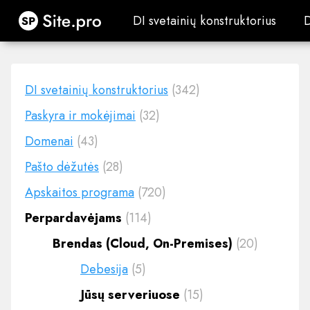
Site.pro
DI svetainių konstruktorius
DI svetainių konstruktorius
DI svetainių konstruktorius
(342)
Paskyra ir mokėjimai
(32)
Domenai
(43)
Pašto dėžutės
(28)
Apskaitos programa
(720)
Perpardavėjams
(114)
Brendas (Cloud, On-Premises)
(20)
Debesija
(5)
Jūsų serveriuose
(15)