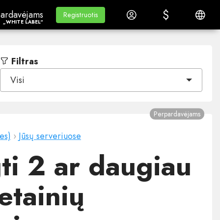
$
$
ardavėjams„White Label“
Mokymasis
Prisijungti
Lietuvi
ardavėjams
Mokymasis
Registruotis
Registruotis
„WHITE LABEL“
Filtras
Visi
Perpardavėjams
es)
›
Jūsų serveriuose
ti 2 ar daugiau
etainių