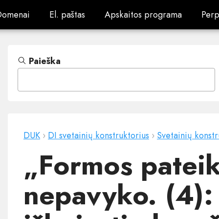
Domenai
El. paštas
Apskaitos programa
Perp
Domenai
El. paštas
Apskaitos programa
Perp
Paieška
DUK
›
DI svetainių konstruktorius
›
Svetainių konstr
„Formos patei
nepavyko. (4)