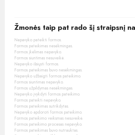
Žmonės taip pat rado šį straipsnį n
Nepavyko pateikti formos.
Formos pateikimas nesėkmingas.
Formos įkėlimas nepavyko.
Formos siuntimas nesuveikė.
Nepavyko išsiųsti formos.
Formos pateikimas buvo nesėkmingas.
Nepavyko užbaigti formos pateikimo.
Formos siuntimas nepavyko.
Formos užpildymas nesėkmingas.
Nepavyko įvykdyti formos pateikimo.
Formos pateikti nepavyko.
Formos pateikimas sutrikdytas.
Nepavyko apdoroti formos pateikimo.
Formos pateikimo veiksmas nesuveikė.
Formos pateikimo procesas nepavyko.
Formos pateikimas buvo nutrauktas.