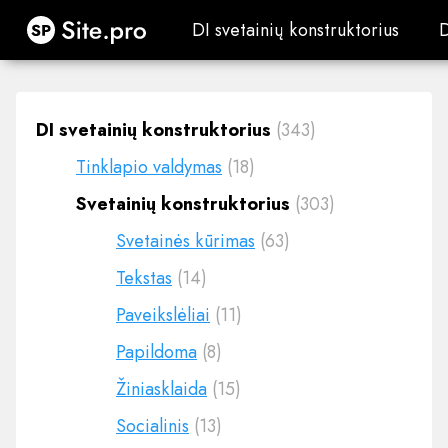
Site.pro
DI svetainių konstruktorius
DI svetainių konstruktorius
DI svetainių konstruktorius
(343)
Tinklapio valdymas
(18)
Svetainių konstruktorius
(303)
Svetainės kūrimas
(63)
Tekstas
(14)
Paveikslėliai
(11)
Papildoma
(8)
Žiniasklaida
(15)
Socialinis
(13)