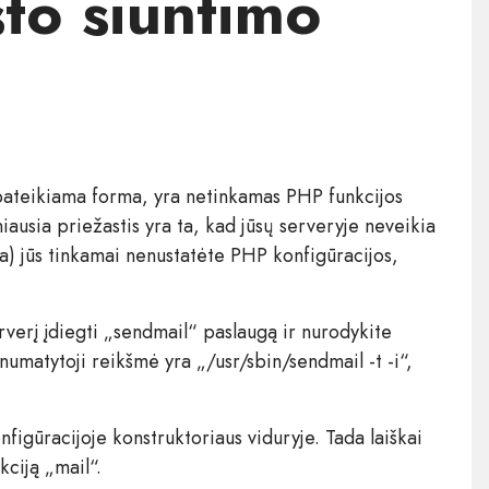
što siuntimo
e pateikiama forma, yra netinkamas PHP funkcijos
iausia priežastis yra ta, kad jūsų serveryje neveikia
ba) jūs tinkamai nenustatėte PHP konfigūracijos,
rverį įdiegti „sendmail“ paslaugą ir nurodykite
matytoji reikšmė yra „/usr/sbin/sendmail -t -i“,
figūracijoje konstruktoriaus viduryje. Tada laiškai
ciją „mail“.