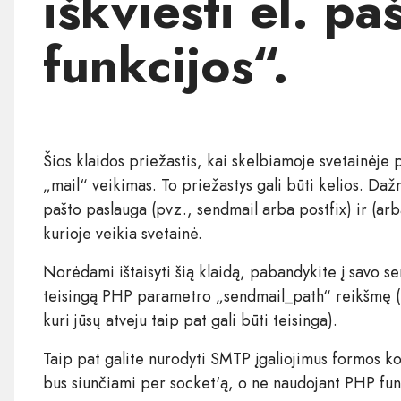
iškviesti el. pa
funkcijos“.
Šios klaidos priežastis, kai skelbiamoje svetainėj
„mail“ veikimas. To priežastys gali būti kelios. Dažn
pašto paslauga (pvz., sendmail arba postfix) ir (ar
kurioje veikia svetainė.
Norėdami ištaisyti šią klaidą, pabandykite į savo se
teisingą PHP parametro „sendmail_path“ reikšmę (nu
kuri jūsų atveju taip pat gali būti teisinga).
Taip pat galite nurodyti SMTP įgaliojimus formos kon
bus siunčiami per socket'ą, o ne naudojant PHP funk