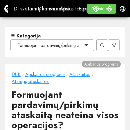
$
$
Site.pro
DI svetainių konstruktorius
Domenai
El. paštas
Apskaitos programa
Perpardavėjams„White
Prisijungti
Mokymasis
Lietu
DI svetainių konstruktorius
Domenai
El. paštas
Apskaitos programa
Perpardavėjams
Mokymasis
Registruotis
Registruotis
„WHITE LABEL“
Kategorija
Formuojant pardavimų/pirkimų ataskaitą neateina visos o
Apskaitos programa
DUK
›
Apskaitos programa
›
Ataskaitos
›
Atsargų ataskaitos
Formuojant
pardavimų/pirkimų
ataskaitą neateina visos
operacijos?