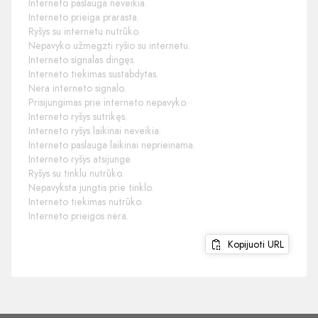
Interneto paslauga neveikia.
Interneto prieiga prarasta.
Ryšys su internetu nutrūko.
Nepavyko užmegzti ryšio su internetu.
Interneto signalas dingęs.
Interneto tiekimas sustabdytas.
Nėra interneto signalo.
Prisijungimas prie interneto nepavyko.
Interneto ryšys sutrikęs.
Interneto ryšys laikinai neveikia.
Interneto paslauga laikinai neprieinama.
Interneto ryšys atsijungė.
Ryšys su tinklu nutrūko.
Nepavyksta jungtis prie tinklo.
Interneto tiekimas nutrūko.
Interneto prieigos nėra.
Kopijuoti URL