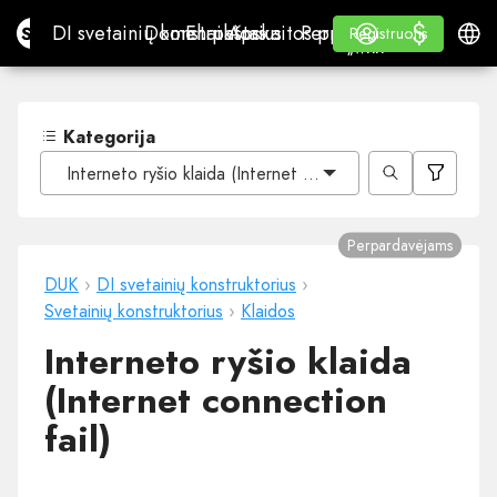
$
$
Site.pro
DI svetainių konstruktorius
Domenai
El. paštas
Apskaitos programa
Perpardavėjams„White
Prisijungti
Mokymasis
Lietu
DI svetainių konstruktorius
Domenai
El. paštas
Apskaitos programa
Perpardavėjams
Mokymasis
Registruotis
Registruotis
„WHITE LABEL“
Kategorija
Interneto ryšio klaida (Internet connection fail)
Perpardavėjams
DUK
›
DI svetainių konstruktorius
›
Svetainių konstruktorius
›
Klaidos
Interneto ryšio klaida
(Internet connection
fail)