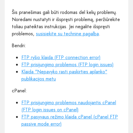
Šis pranešimas gali būti rodomas dėl kelių problemų.
Norėdami nustatyti ir išspręsti problemą, peržiūrėkite
toliau pateiktas instrukcijas. Jei negalite išspręsti
problemos,
susisiekite su technine pagalba
.
Bendri:
FTP ryšio klaida (FTP connection error)
FTP prisijungimo problemos (FTP login issues)
Klaida "Nepavyko rasti paskirties aplanko"
publikacijos metu
cPanel:
FTP prisijungimo problemos naudojantis cPanel
(FTP login issues on cPanel)
FTP pasyvaus režimo klaida cPanel (cPanel FTP
passive mode error)