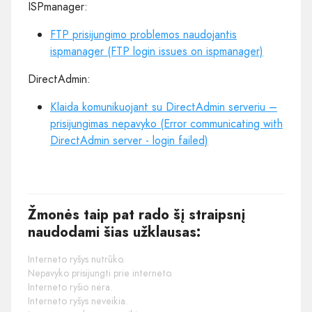
ISPmanager:
FTP prisijungimo problemos naudojantis
ispmanager (FTP login issues on ispmanager)
DirectAdmin:
Klaida komunikuojant su DirectAdmin serveriu –
prisijungimas nepavyko (Error communicating with
DirectAdmin server - login failed)
Žmonės taip pat rado šį straipsnį
naudodami šias užklausas:
Interneto ryšys nutrūko.
Nepavyko prisijungti prie interneto.
Interneto ryšio nėra.
Interneto ryšys neveikia.